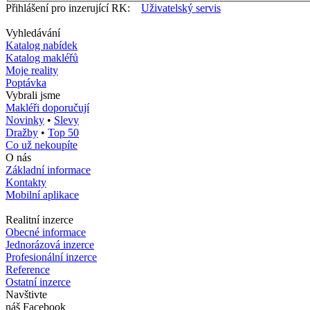
Přihlášení pro inzerující RK:
Uživatelský servis
Vyhledávání
Katalog nabídek
Katalog makléřů
Moje reality
Poptávka
Vybrali jsme
Makléři doporučují
Novinky
•
Slevy
Dražby
•
Top 50
Co už nekoupíte
O nás
Základní informace
Kontakty
Mobilní aplikace
Realitní inzerce
Obecné informace
Jednorázová inzerce
Profesionální inzerce
Reference
Ostatní inzerce
Navštivte
náš Facebook