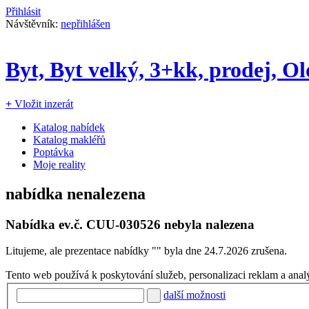
Přihlásit
Návštěvník:
nepřihlášen
Byt, Byt velký, 3+kk, prodej, O
+
Vložit inzerát
Katalog nabídek
Katalog makléřů
Poptávka
Moje reality
nabídka nenalezena
Nabídka ev.č.
CUU-030526
nebyla nalezena
Litujeme, ale prezentace nabídky "
" byla dne 24.7.2026 zrušena.
Tento web používá k poskytování služeb, personalizaci reklam a anal
další možnosti