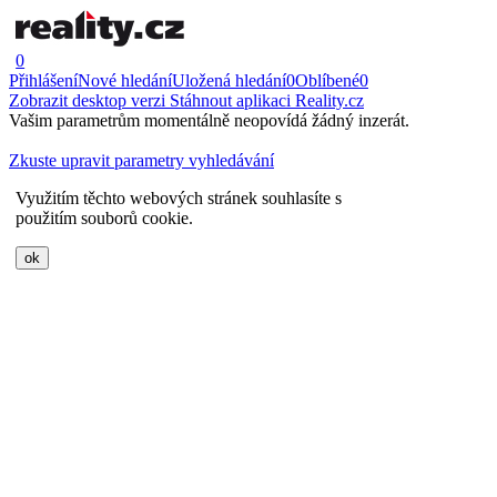
0
Přihlášení
Nové hledání
Uložená hledání
0
Oblíbené
0
Zobrazit desktop verzi
Stáhnout aplikaci Reality.cz
Vašim parametrům momentálně neopovídá žádný inzerát.
Zkuste upravit parametry vyhledávání
Využitím těchto webových stránek souhlasíte s
použitím souborů cookie.
ok