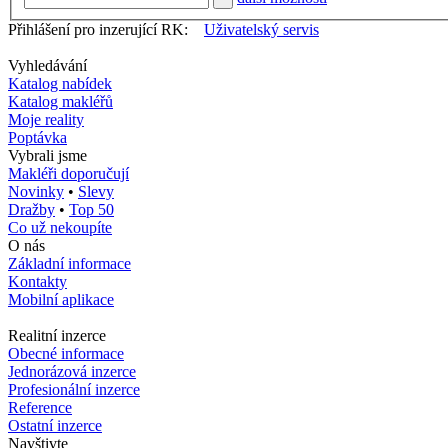
Přihlášení pro inzerující RK:
Uživatelský servis
Vyhledávání
Katalog nabídek
Katalog makléřů
Moje reality
Poptávka
Vybrali jsme
Makléři doporučují
Novinky
•
Slevy
Dražby
•
Top 50
Co už nekoupíte
O nás
Základní informace
Kontakty
Mobilní aplikace
Realitní inzerce
Obecné informace
Jednorázová inzerce
Profesionální inzerce
Reference
Ostatní inzerce
Navštivte