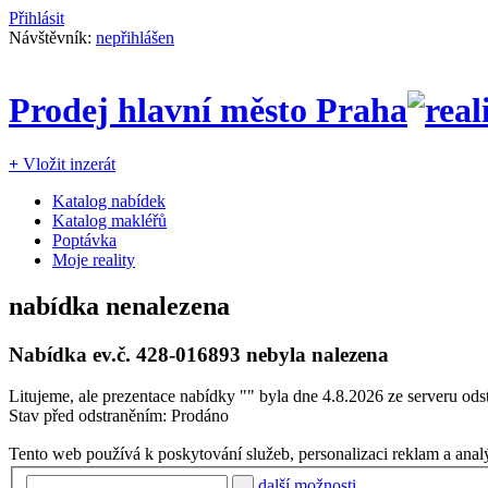
Přihlásit
Návštěvník:
nepřihlášen
Prodej hlavní město Praha
+
Vložit inzerát
Katalog nabídek
Katalog makléřů
Poptávka
Moje reality
nabídka nenalezena
Nabídka ev.č.
428-016893
nebyla nalezena
Litujeme, ale prezentace nabídky "
" byla dne 4.8.2026 ze serveru ods
Stav před odstraněním: Prodáno
Tento web používá k poskytování služeb, personalizaci reklam a anal
další možnosti