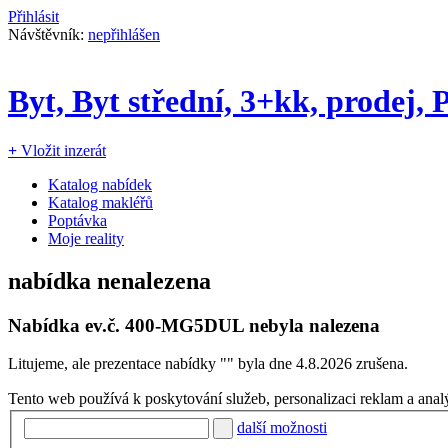
Přihlásit
Návštěvník:
nepřihlášen
Byt, Byt střední, 3+kk, prodej,
+
Vložit inzerát
Katalog nabídek
Katalog makléřů
Poptávka
Moje reality
nabídka nenalezena
Nabídka ev.č.
400-MG5DUL
nebyla nalezena
Litujeme, ale prezentace nabídky "
" byla dne 4.8.2026 zrušena.
Tento web používá k poskytování služeb, personalizaci reklam a anal
další možnosti