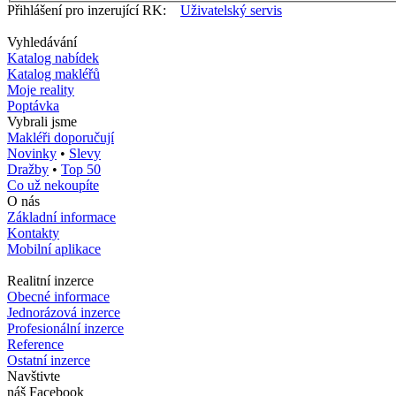
Přihlášení pro inzerující RK:
Uživatelský servis
Vyhledávání
Katalog nabídek
Katalog makléřů
Moje reality
Poptávka
Vybrali jsme
Makléři doporučují
Novinky
•
Slevy
Dražby
•
Top 50
Co už nekoupíte
O nás
Základní informace
Kontakty
Mobilní aplikace
Realitní inzerce
Obecné informace
Jednorázová inzerce
Profesionální inzerce
Reference
Ostatní inzerce
Navštivte
náš Facebook