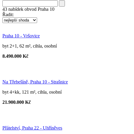
43
nabídek
obvod Praha 10
Řadit:
Praha 10 - Vršovice
byt 2+1, 62 m², cihla, osobní
8.490.000 Kč
Na Třebešíně, Praha 10 - Strašnice
byt 4+kk, 121 m², cihla, osobní
21.900.000 Kč
Přátelství, Praha 22 - Uhříněves