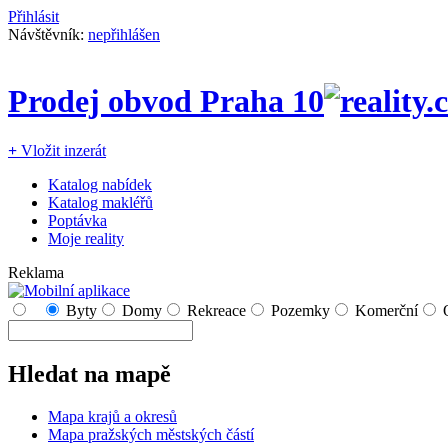
Přihlásit
Návštěvník:
nepřihlášen
Prodej obvod Praha 10
+
Vložit inzerát
Katalog nabídek
Katalog makléřů
Poptávka
Moje reality
Reklama
Byty
Domy
Rekreace
Pozemky
Komerční
Hledat na mapě
Mapa krajů a okresů
Mapa pražských městských částí