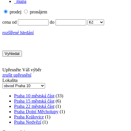
mapa
prodej
pronájem
cena od
do
rozšířené hledání
Upřesněte Váš výběr
zrušit upřesnění
Lokalita
Praha 10 městská část
(33)
Praha 15 městská část
(6)
Praha 22 městská část
(1)
Praha Dolní Měcholupy
(1)
Praha Královice
(1)
Praha Nedvězí
(1)