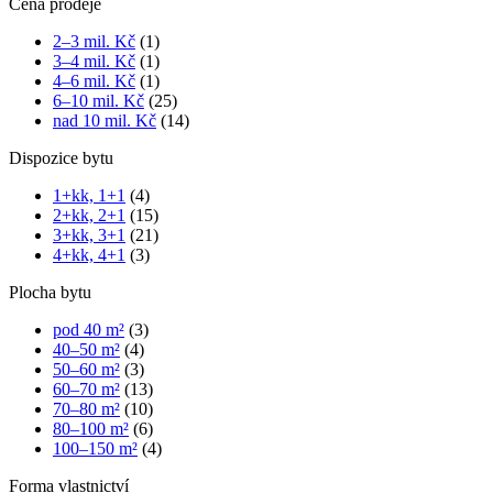
Cena prodeje
2–3 mil. Kč
(1)
3–4 mil. Kč
(1)
4–6 mil. Kč
(1)
6–10 mil. Kč
(25)
nad 10 mil. Kč
(14)
Dispozice bytu
1+kk, 1+1
(4)
2+kk, 2+1
(15)
3+kk, 3+1
(21)
4+kk, 4+1
(3)
Plocha bytu
pod 40 m²
(3)
40–50 m²
(4)
50–60 m²
(3)
60–70 m²
(13)
70–80 m²
(10)
80–100 m²
(6)
100–150 m²
(4)
Forma vlastnictví