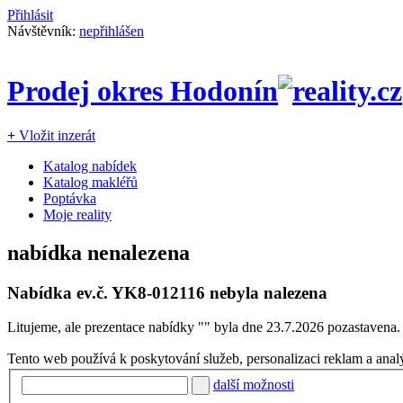
Přihlásit
Návštěvník:
nepřihlášen
Prodej okres Hodonín
+
Vložit inzerát
Katalog nabídek
Katalog makléřů
Poptávka
Moje reality
nabídka nenalezena
Nabídka ev.č.
YK8-012116
nebyla nalezena
Litujeme, ale prezentace nabídky "
" byla dne 23.7.2026 pozastavena.
Tento web používá k poskytování služeb, personalizaci reklam a anal
další možnosti