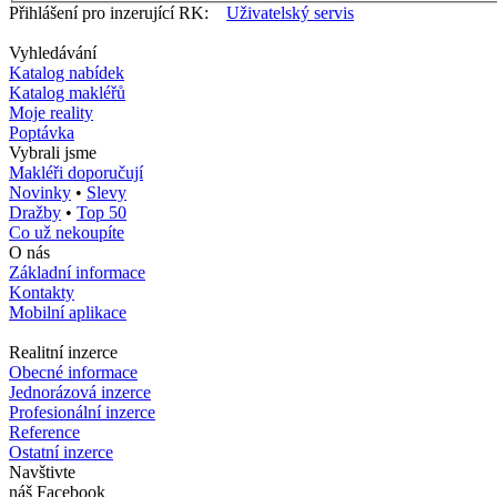
Přihlášení pro inzerující RK:
Uživatelský servis
Vyhledávání
Katalog nabídek
Katalog makléřů
Moje reality
Poptávka
Vybrali jsme
Makléři doporučují
Novinky
•
Slevy
Dražby
•
Top 50
Co už nekoupíte
O nás
Základní informace
Kontakty
Mobilní aplikace
Realitní inzerce
Obecné informace
Jednorázová inzerce
Profesionální inzerce
Reference
Ostatní inzerce
Navštivte
náš Facebook