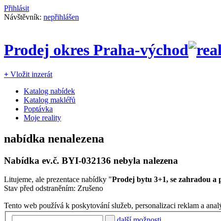
Přihlásit
Návštěvník:
nepřihlášen
Prodej okres Praha-východ
+
Vložit inzerát
Katalog nabídek
Katalog makléřů
Poptávka
Moje reality
nabídka nenalezena
Nabídka ev.č.
BYI-032136
nebyla nalezena
Litujeme, ale prezentace nabídky "
Prodej bytu 3+1, se zahradou a
Stav před odstraněním: Zrušeno
Tento web používá k poskytování služeb, personalizaci reklam a anal
další možnosti