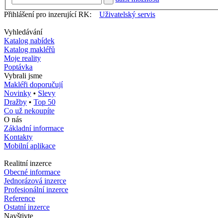
Přihlášení pro inzerující RK:
Uživatelský servis
Vyhledávání
Katalog nabídek
Katalog makléřů
Moje reality
Poptávka
Vybrali jsme
Makléři doporučují
Novinky
•
Slevy
Dražby
•
Top 50
Co už nekoupíte
O nás
Základní informace
Kontakty
Mobilní aplikace
Realitní inzerce
Obecné informace
Jednorázová inzerce
Profesionální inzerce
Reference
Ostatní inzerce
Navštivte