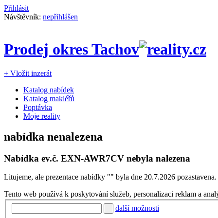
Přihlásit
Návštěvník:
nepřihlášen
Prodej okres Tachov
+
Vložit inzerát
Katalog nabídek
Katalog makléřů
Poptávka
Moje reality
nabídka nenalezena
Nabídka ev.č.
EXN-AWR7CV
nebyla nalezena
Litujeme, ale prezentace nabídky "
" byla dne 20.7.2026 pozastavena.
Tento web používá k poskytování služeb, personalizaci reklam a anal
další možnosti