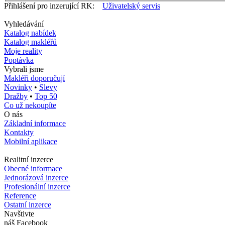
Přihlášení pro inzerující RK:
Uživatelský servis
Vyhledávání
Katalog nabídek
Katalog makléřů
Moje reality
Poptávka
Vybrali jsme
Makléři doporučují
Novinky
•
Slevy
Dražby
•
Top 50
Co už nekoupíte
O nás
Základní informace
Kontakty
Mobilní aplikace
Realitní inzerce
Obecné informace
Jednorázová inzerce
Profesionální inzerce
Reference
Ostatní inzerce
Navštivte
náš Facebook