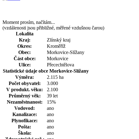
Moment prosím, načítám...
(vzdálenosti jsou přibližné, měřené vzdušnou čarou)
Lokalita
Kraj:
Zlínský kraj
Okres:
Kroměříž
Obec:
Morkovice-Slížany
Část obce:
Morkovice
Ulice:
Přecechtělova
Statistické údaje obce Morkovice-Slížany
Výměra:
2.115 ha
Počet obyvatel:
3.000
V produkt. věku:
2.100
Průměrný věk:
39 let
Nezaměstnanost:
15%
Vodovod:
ano
Kanalizace:
ano
Plynofikace:
ano
Pošta:
ano
Škola:
ano