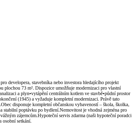
ro developera, stavebníka nebo investora hledajícího projekt
ou plochou 73 m². Dispozice umožňuje modernizaci pro vlastní
alizaci a plyn•vytápění centrálním kotlem ve stavbě•půdní prostor
 dokončení (1945) a vyžaduje kompletní modernizaci. Právě tato
ou.Obec disponuje kompletní občanskou vybaveností – škola, školka,
t a stabilní poptávku po bydlení.Nemovitost je vhodná zejména pro
tnu vážným zájemcům.Hypoteční servis zdarma (naši hypoteční poradci
 osobní setkání.