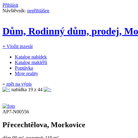
Přihlásit
Návštěvník:
nepřihlášen
Dům, Rodinný dům, prodej, Mor
+
Vložit inzerát
Katalog nabídek
Katalog makléřů
Poptávka
Moje reality
«
zpět na výpis
nabídka
19
z 44
AP7-N00556
Přecechtělova, Morkovice
dům 90 m², pozemek 119 m²