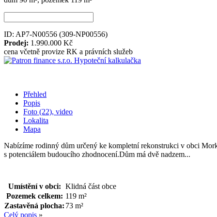
ID: AP7-N00556
(309-NP00556)
Prodej:
1.990.000 Kč
cena včetně provize RK a právních služeb
Hypoteční kalkulačka
Přehled
Popis
Foto (22), video
Lokalita
Mapa
Nabízíme rodinný dům určený ke kompletní rekonstrukci v obci Morkov
s potenciálem budoucího zhodnocení.Dům má dvě nadzem...
Umístění v obci:
Klidná část obce
Pozemek celkem:
119 m²
Zastavěná plocha:
73 m²
Celý popis
»