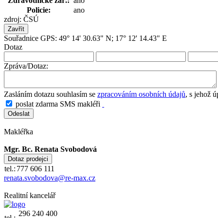
Zdravotnické zař.:
ano
Policie:
ano
zdroj: ČSÚ
Zavřít
Souřadnice GPS: 49° 14' 30.63" N; 17° 12' 14.43" E
Dotaz
Zpráva/Dotaz:
Zasláním dotazu souhlasím se
zpracováním osobních údajů
, s jehož 
poslat zdarma SMS makléři
Makléřka
Mgr. Bc. Renata Svobodová
tel.:
777 606 111
renata.svobodova@re-max.cz
Realitní kancelář
296 240 400
tel.: