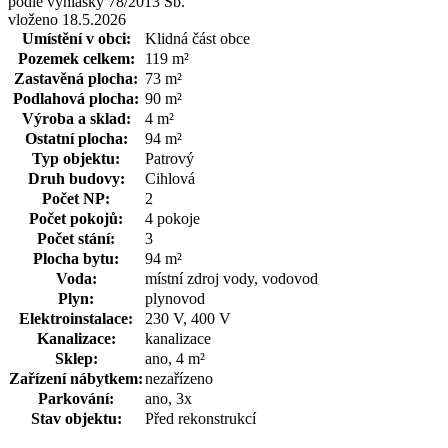
podle vyhlášky 78/2013 Sb.
vloženo 18.5.2026
Umístění v obci:
Klidná část obce
Pozemek celkem:
119 m²
Zastavěná plocha:
73 m²
Podlahová plocha:
90 m²
Výroba a sklad:
4 m²
Ostatní plocha:
94 m²
Typ objektu:
Patrový
Druh budovy:
Cihlová
Počet NP:
2
Počet pokojů:
4 pokoje
Počet stání:
3
Plocha bytu:
94 m²
Voda:
místní zdroj vody, vodovod
Plyn:
plynovod
Elektroinstalace:
230 V, 400 V
Kanalizace:
kanalizace
Sklep:
ano, 4 m²
Zařízení nábytkem:
nezařízeno
Parkování:
ano, 3x
Stav objektu:
Před rekonstrukcí