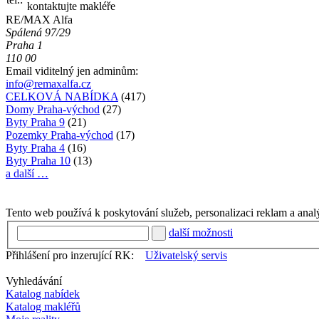
kontaktujte makléře
RE/MAX Alfa
Spálená 97/29
Praha 1
110 00
Email viditelný jen adminům:
info@remaxalfa.cz
CELKOVÁ NABÍDKA
(417)
Domy Praha-východ
(27)
Byty Praha 9
(21)
Pozemky Praha-východ
(17)
Byty Praha 4
(16)
Byty Praha 10
(13)
a další …
Tento web používá k poskytování služeb, personalizaci reklam a anal
další možnosti
Přihlášení pro inzerující RK:
Uživatelský servis
Vyhledávání
Katalog nabídek
Katalog makléřů