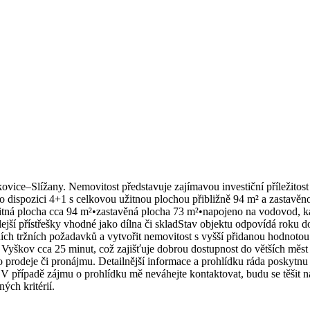
ice–Slížany. Nemovitost představuje zajímavou investiční příležitost p
dispozici 4+1 s celkovou užitnou plochou přibližně 94 m² a zastavěn
itná plocha cca 94 m²•zastavěná plocha 73 m²•napojeno na vodovod, kan
dlejší přístřešky vhodné jako dílna či skladStav objektu odpovídá roku
lních tržních požadavků a vytvořit nemovitost s vyšší přidanou hodnot
y, Vyškov cca 25 minut, což zajišťuje dobrou dostupnost do větších měs
ého prodeje či pronájmu. Detailnější informace a prohlídku ráda posky
V případě zájmu o prohlídku mě neváhejte kontaktovat, budu se těšit na
ých kritérií.