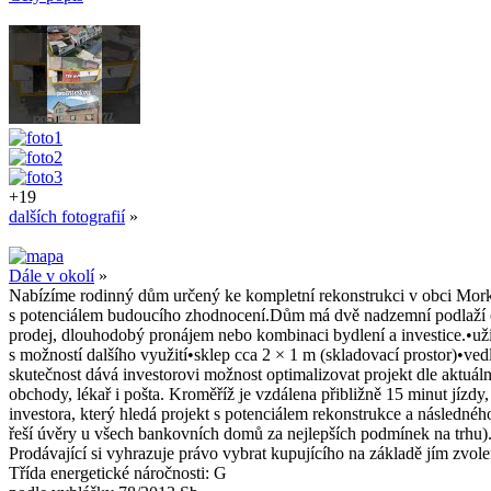
+19
dalších fotografií
»
Dále v okolí
»
Nabízíme rodinný dům určený ke kompletní rekonstrukci v obci Morkov
s potenciálem budoucího zhodnocení.Dům má dvě nadzemní podlaží o 
prodej, dlouhodobý pronájem nebo kombinaci bydlení a investice.•už
s možností dalšího využití•sklep cca 2 × 1 m (skladovací prostor)•ve
skutečnost dává investorovi možnost optimalizovat projekt dle aktuá
obchody, lékař i pošta. Kroměříž je vzdálena přibližně 15 minut jízd
investora, který hledá projekt s potenciálem rekonstrukce a následn
řeší úvěry u všech bankovních domů za nejlepších podmínek na trhu).
Prodávající si vyhrazuje právo vybrat kupujícího na základě jím zvolen
Třída energetické náročnosti:
G