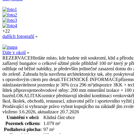
+22
dalších fotografií
»
Dále v okolí
»
REZERVACEHledáte místo, kde budete mít soukromí, klid a přírodu 
zařízený bungalov o celkové užitné ploše přibližně 100 m² který je př
odlišuje od běžné nabídky, je především jedinečné zasazení domu do 
do zeleně. Zahrada byla navržena architektonicky tak, aby poskytova
s opravdovým citem pro detail.TECHNICKÉ INFORMACEpřízemní nepo
stánízastavitelnost pozemku je 30% (cca 296 m²)dispozice 3KK + tec
štítek připravujemeobvodové stěny: 200 mm minerální izolace + 100 
bazénLOKALITAKozmice představují ideální kombinaci venkovského kl
škol, školek, obchodů, restaurací, zdravotní péče i sportovního vyži
Prodávající si vyhrazuje právo vybrat kupujícího na základě jím zvolen
vloženo 3.6.2026, aktualizace 20.7.2026
Umístění v obci:
Klidná část obce
Pozemek celkem:
1.079 m²
Podlahová plocha:
97 m²