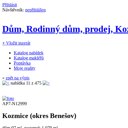
Přihlásit
Návštěvník:
nepřihlášen
Dům, Rodinný dům, prodej, Ko
+
Vložit inzerát
Katalog nabídek
Katalog makléřů
Poptávka
Moje reality
«
zpět na výpis
nabídka
11
z 475
AP7-N12999
Kozmice (okres Benešov)
dům 97 m², pozemek 1.079 m²