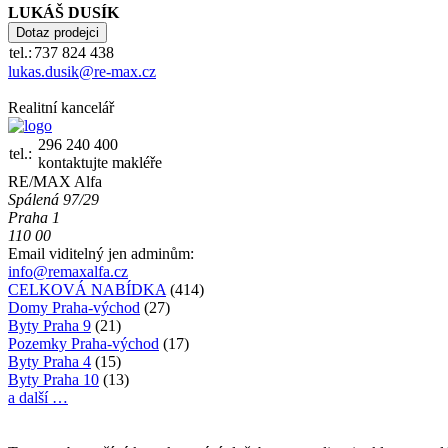
LUKÁŠ DUSÍK
tel.:
737 824 438
lukas.dusik@re-max.cz
Realitní kancelář
296 240 400
tel.:
kontaktujte makléře
RE/MAX Alfa
Spálená 97/29
Praha 1
110 00
Email viditelný jen adminům:
info@remaxalfa.cz
CELKOVÁ NABÍDKA
(414)
Domy Praha-východ
(27)
Byty Praha 9
(21)
Pozemky Praha-východ
(17)
Byty Praha 4
(15)
Byty Praha 10
(13)
a další …