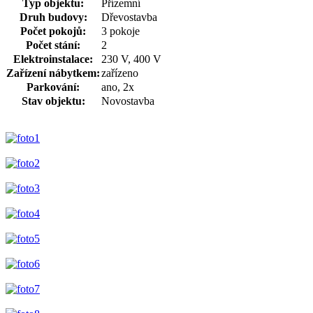
Typ objektu:
Přízemní
Druh budovy:
Dřevostavba
Počet pokojů:
3 pokoje
Počet stání:
2
Elektroinstalace:
230 V, 400 V
Zařízení nábytkem:
zařízeno
Parkování:
ano, 2x
Stav objektu:
Novostavba