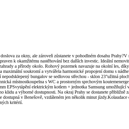
doslova za okny, ale zároveň zůstanete v pohodlném dosahu Prahy?V
ipraven k okamžitému nastěhování bez dalších investic. Ideální nemovito
zahrady a přírody okolo. Rohový pozemek navazuje na okolní les, díky
la maximální soukromí a vytvářela harmonické propojení domu s nádher
dsklepený bungalov se sedlovou střechou - sklon 23°užitná plocha
hnická místnostkoupelna s WC a prostorným sprchovým koutemenergetick
mm EPSvytápění elektrickým kotlem + jednotka Samsung umožňující vyt
idu a výborné dostupnosti. Na okraj Prahy se dostanete přibližně z
tí je dostupná v Benešově, vzdáleném jen několik minut jízdy.Kolaudac
ých kritérií.