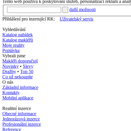
Tento web používá k poskytování služeb, personalizaci reklam a anal
další možnosti
Přihlášení pro inzerující RK:
Uživatelský servis
Vyhledávání
Katalog nabídek
Katalog makléřů
Moje reality
Poptávka
Vybrali jsme
Makléři doporučují
Novinky
•
Slevy
Dražby
•
Top 50
Co už nekoupíte
O nás
Základní informace
Kontakty
Mobilní aplikace
Realitní inzerce
Obecné informace
Jednorázová inzerce
Profesionální inzerce
Reference