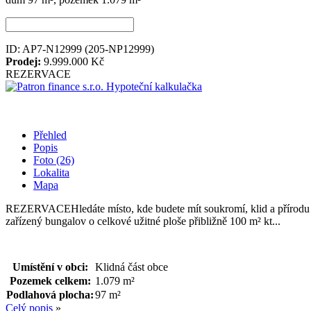
ID: AP7-N12999
(205-NP12999)
Prodej:
9.999.000 Kč
REZERVACE
Hypoteční kalkulačka
Přehled
Popis
Foto (26)
Lokalita
Mapa
REZERVACEHledáte místo, kde budete mít soukromí, klid a přírodu 
zařízený bungalov o celkové užitné ploše přibližně 100 m² kt...
Umístění v obci:
Klidná část obce
Pozemek celkem:
1.079 m²
Podlahová plocha:
97 m²
Celý popis
»