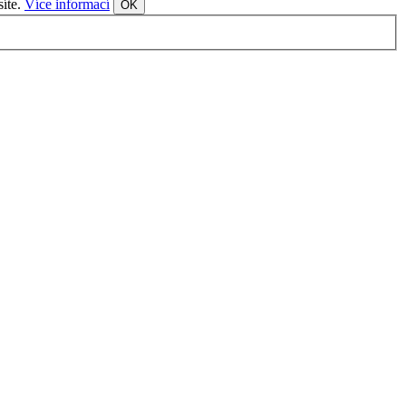
síte.
Více informací
OK