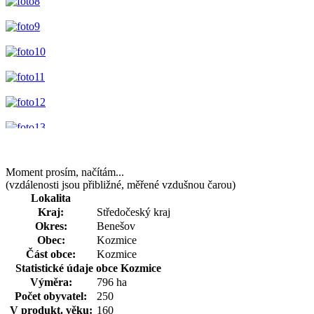
Moment prosím, načítám...
(vzdálenosti jsou přibližné, měřené vzdušnou čarou)
Lokalita
Kraj:
Středočeský kraj
Okres:
Benešov
Obec:
Kozmice
Část obce:
Kozmice
Statistické údaje obce Kozmice
Výměra:
796 ha
Počet obyvatel:
250
V produkt. věku:
160