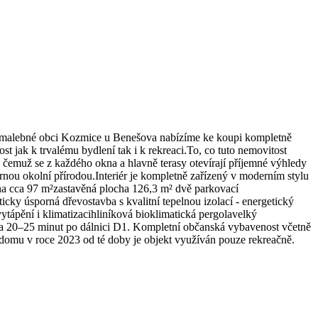
 malebné obci Kozmice u Benešova nabízíme ke koupi kompletně
st jak k trvalému bydlení tak i k rekreaci.To, co tuto nemovitost
 čemuž se z každého okna a hlavně terasy otevírají příjemné výhledy
nou okolní přírodou.Interiér je kompletně zařízený v moderním stylu
 cca 97 m²zastavěná plocha 126,3 m² dvě parkovací
y úsporná dřevostavba s kvalitní tepelnou izolací - energetický
ápění i klimatizacihliníková bioklimatická pergolavelký
a 20–25 minut po dálnici D1. Kompletní občanská vybavenost včetně
e domu v roce 2023 od té doby je objekt využíván pouze rekreačně.