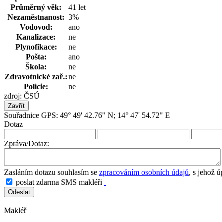
Průměrný věk:
41 let
Nezaměstnanost:
3%
Vodovod:
ano
Kanalizace:
ne
Plynofikace:
ne
Pošta:
ano
Škola:
ne
Zdravotnické zař.:
ne
Policie:
ne
zdroj: ČSÚ
Zavřít
Souřadnice GPS: 49° 49' 42.76" N; 14° 47' 54.72" E
Dotaz
Zpráva/Dotaz:
Zasláním dotazu souhlasím se
zpracováním osobních údajů
, s jehož 
poslat zdarma SMS makléři
Makléř