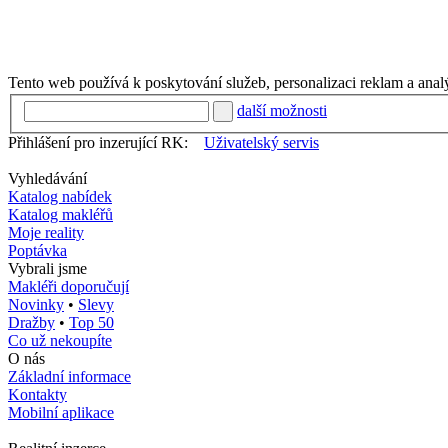
Tento web používá k poskytování služeb, personalizaci reklam a anal
další možnosti
Přihlášení pro inzerující RK:
Uživatelský servis
Vyhledávání
Katalog nabídek
Katalog makléřů
Moje reality
Poptávka
Vybrali jsme
Makléři doporučují
Novinky
•
Slevy
Dražby
•
Top 50
Co už nekoupíte
O nás
Základní informace
Kontakty
Mobilní aplikace