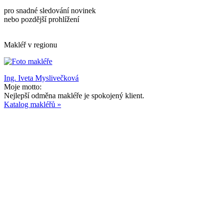
pro snadné sledování novinek
nebo pozdější prohlížení
Makléř v regionu
Ing. Iveta Myslivečková
Moje motto:
Nejlepší odměna makléře je spokojený klient.
Katalog makléřů »