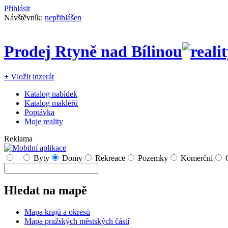
Přihlásit
Návštěvník:
nepřihlášen
Prodej Rtyně nad Bílinou
+
Vložit inzerát
Katalog nabídek
Katalog makléřů
Poptávka
Moje reality
Reklama
Byty
Domy
Rekreace
Pozemky
Komerční
Hledat na mapě
Mapa krajů a okresů
Mapa pražských městských částí