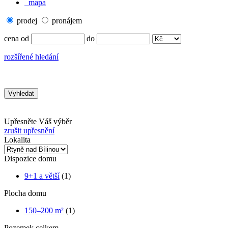
mapa
prodej
pronájem
cena od
do
rozšířené hledání
Upřesněte Váš výběr
zrušit upřesnění
Lokalita
Dispozice domu
9+1 a větší
(1)
Plocha domu
150–200 m²
(1)
Pozemek celkem