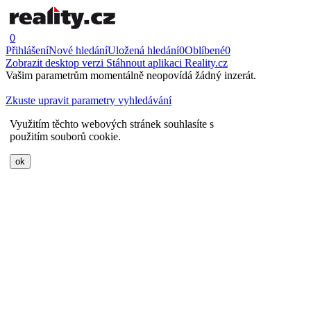
0
Přihlášení
Nové hledání
Uložená hledání
0
Oblíbené
0
Zobrazit desktop verzi
Stáhnout aplikaci Reality.cz
Vašim parametrům momentálně neopovídá žádný inzerát.
Zkuste upravit parametry vyhledávání
Využitím těchto webových stránek souhlasíte s
použitím souborů cookie.
ok