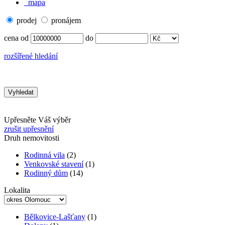
mapa
prodej
pronájem
cena od
do
rozšířené hledání
Upřesněte Váš výběr
zrušit upřesnění
Druh nemovitosti
Rodinná vila
(2)
Venkovské stavení
(1)
Rodinný dům
(14)
Lokalita
Bělkovice-Lašťany
(1)