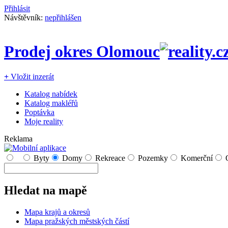
Přihlásit
Návštěvník:
nepřihlášen
Prodej okres Olomouc
+
Vložit inzerát
Katalog nabídek
Katalog makléřů
Poptávka
Moje reality
Reklama
Byty
Domy
Rekreace
Pozemky
Komerční
Hledat na mapě
Mapa krajů a okresů
Mapa pražských městských částí