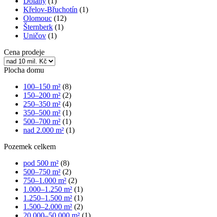
Dolany
(1)
Křelov-Břuchotín
(1)
Olomouc
(12)
Šternberk
(1)
Uničov
(1)
Cena prodeje
Plocha domu
100–150 m²
(8)
150–200 m²
(2)
250–350 m²
(4)
350–500 m²
(1)
500–700 m²
(1)
nad 2.000 m²
(1)
Pozemek celkem
pod 500 m²
(8)
500–750 m²
(2)
750–1.000 m²
(2)
1.000–1.250 m²
(1)
1.250–1.500 m²
(1)
1.500–2.000 m²
(2)
20.000–50.000 m²
(1)