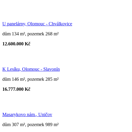
U panelárny, Olomouc - Chválkovice
dům 134 m², pozemek 268 m²
12.600.000 Kč
K Lesíku, Olomouc - Slavonín
dům 146 m², pozemek 285 m²
16.777.000 Kč
Masarykovo nám., Uničov
dům 307 m², pozemek 989 m²