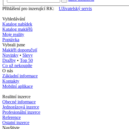
Přihlášení pro inzerující RK:
Uživatelský servis
Vyhledávání
Katalog nabídek
Katalog makléřů
Moje reality
Poptávka
Vybrali jsme
Makléři doporučují
Novinky
•
Slevy
Dražby
•
Top 50
Co už nekoupíte
O nás
Základní informace
Kontakty
Mobilní aplikace
Realitní inzerce
Obecné informace
Jednorázová inzerce
Profesionální inzerce
Reference
Ostatní inzerce
Navštivte