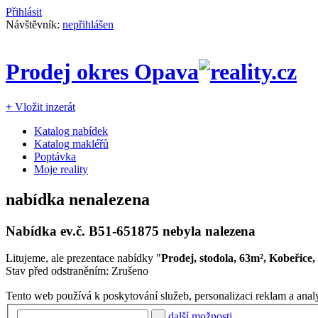
Přihlásit
Návštěvník:
nepřihlášen
Prodej okres Opava
+
Vložit inzerát
Katalog nabídek
Katalog makléřů
Poptávka
Moje reality
nabídka nenalezena
Nabídka ev.č.
B51-651875
nebyla nalezena
Litujeme, ale prezentace nabídky "
Prodej, stodola, 63m², Kobeřice
Stav před odstraněním: Zrušeno
Tento web používá k poskytování služeb, personalizaci reklam a anal
další možnosti