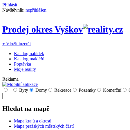
Přihlásit
Návštěvník:
nepřihlášen
Prodej okres Vyškov
+
Vložit inzerát
Katalog nabídek
Katalog makléřů
Poptávka
Moje reality
Reklama
Byty
Domy
Rekreace
Pozemky
Komerční
Hledat na mapě
Mapa krajů a okresů
Mapa pražských městských částí