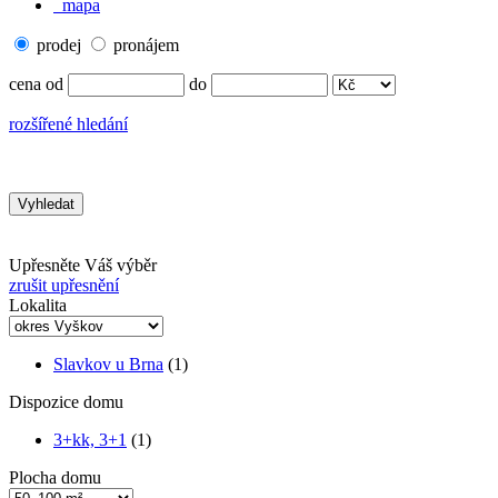
mapa
prodej
pronájem
cena od
do
rozšířené hledání
Upřesněte Váš výběr
zrušit upřesnění
Lokalita
Slavkov u Brna
(1)
Dispozice domu
3+kk, 3+1
(1)
Plocha domu