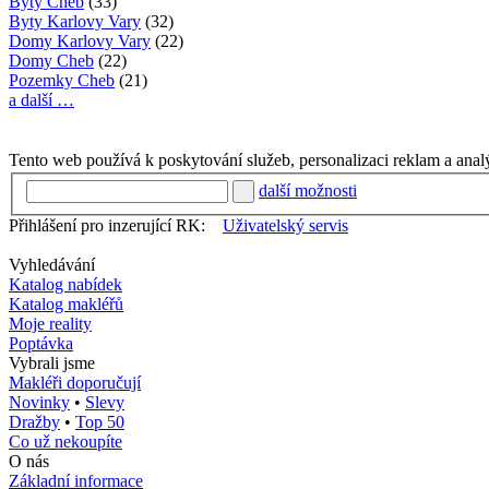
Byty Cheb
(33)
Byty Karlovy Vary
(32)
Domy Karlovy Vary
(22)
Domy Cheb
(22)
Pozemky Cheb
(21)
a další …
Tento web používá k poskytování služeb, personalizaci reklam a anal
další možnosti
Přihlášení pro inzerující RK:
Uživatelský servis
Vyhledávání
Katalog nabídek
Katalog makléřů
Moje reality
Poptávka
Vybrali jsme
Makléři doporučují
Novinky
•
Slevy
Dražby
•
Top 50
Co už nekoupíte
O nás
Základní informace