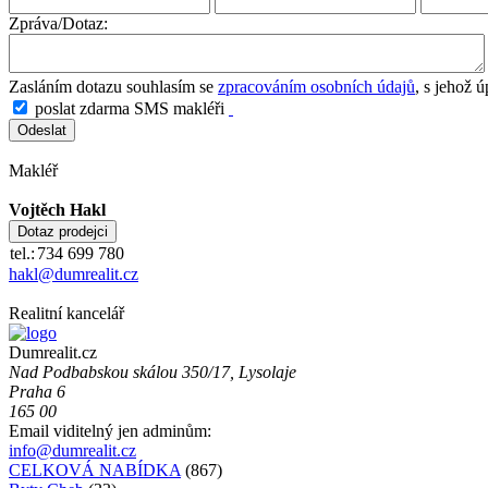
Zpráva/Dotaz:
Zasláním dotazu souhlasím se
zpracováním osobních údajů
, s jehož 
poslat zdarma SMS makléři
Makléř
Vojtěch Hakl
tel.:
734 699 780
hakl@dumrealit.cz
Realitní kancelář
Dumrealit.cz
Nad Podbabskou skálou 350/17, Lysolaje
Praha 6
165 00
Email viditelný jen adminům:
info@dumrealit.cz
CELKOVÁ NABÍDKA
(867)