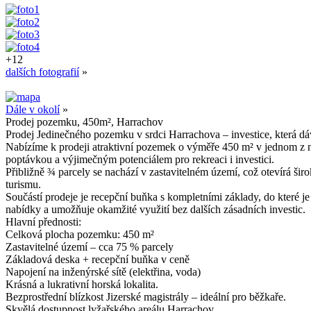
+12
dalších fotografií
»
Dále v okolí
»
Prodej pozemku, 450m², Harrachov
Prodej Jedinečného pozemku v srdci Harrachova – investice, která dá
Nabízíme k prodeji atraktivní pozemek o výměře 450 m² v jednom z ne
poptávkou a výjimečným potenciálem pro rekreaci i investici.
Přibližně ¾ parcely se nachází v zastavitelném území, což otevírá šir
turismu.
Součástí prodeje je recepční buňka s kompletními základy, do které j
nabídky a umožňuje okamžité využití bez dalších zásadních investic.
Hlavní přednosti:
Celková plocha pozemku: 450 m²
Zastavitelné území – cca 75 % parcely
Základová deska + recepční buňka v ceně
Napojení na inženýrské sítě (elektřina, voda)
Krásná a lukrativní horská lokalita.
Bezprostřední blízkost Jizerské magistrály – ideální pro běžkaře.
Skvělá dostupnost lyžařského areálu Harrachov.