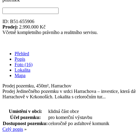
ID: B51-655906
Prodej:
2.990.000 Kč
Včetně kompletního právního a realitního servisu.
Přehled
Popis
Foto (16)
Lokalita
Mapa
Prodej pozemku, 450m², Harrachov
Prodej Jedinečného pozemku v srdci Harrachova – investice, která d
Harrachově v Krkonoších. Lokalita s celoročním tur...
Umístění v obci:
klidná část obce
Účel pozemku:
pro komerční výstavbu
Dostupnost pozemku:
celoročně po asfaltové komunik
Celý popis
»