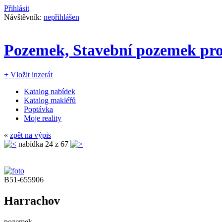
Přihlásit
Návštěvník:
nepřihlášen
Pozemek, Stavební pozemek pro
+
Vložit inzerát
Katalog nabídek
Katalog makléřů
Poptávka
Moje reality
«
zpět na výpis
nabídka
24
z 67
B51-655906
Harrachov
pozemek