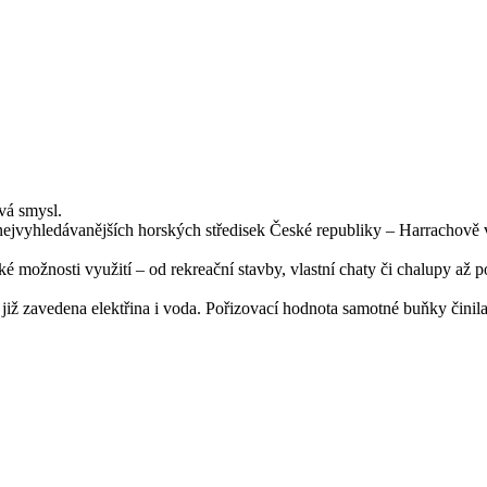
vá smysl.
jvyhledávanějších horských středisek České republiky – Harrachově v 
oké možnosti využití – od rekreační stavby, vlastní chaty či chalupy a
e již zavedena elektřina i voda. Pořizovací hodnota samotné buňky čin