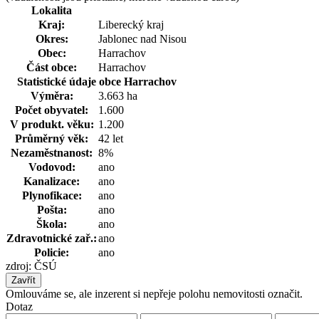
Lokalita
Kraj:
Liberecký kraj
Okres:
Jablonec nad Nisou
Obec:
Harrachov
Část obce:
Harrachov
Statistické údaje obce Harrachov
Výměra:
3.663 ha
Počet obyvatel:
1.600
V produkt. věku:
1.200
Průměrný věk:
42 let
Nezaměstnanost:
8%
Vodovod:
ano
Kanalizace:
ano
Plynofikace:
ano
Pošta:
ano
Škola:
ano
Zdravotnické zař.:
ano
Policie:
ano
zdroj: ČSÚ
Zavřít
Omlouváme se, ale inzerent si nepřeje polohu nemovitosti označit.
Dotaz