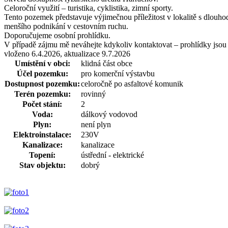
Celoroční využití – turistika, cyklistika, zimní sporty.
Tento pozemek představuje výjimečnou příležitost v lokalitě s dlouho
menšího podnikání v cestovním ruchu.
Doporučujeme osobní prohlídku.
V případě zájmu mě neváhejte kdykoliv kontaktovat – prohlídky jsou 
vloženo 6.4.2026, aktualizace 9.7.2026
Umístění v obci:
klidná část obce
Účel pozemku:
pro komerční výstavbu
Dostupnost pozemku:
celoročně po asfaltové komunik
Terén pozemku:
rovinný
Počet stání:
2
Voda:
dálkový vodovod
Plyn:
není plyn
Elektroinstalace:
230V
Kanalizace:
kanalizace
Topení:
ústřední - elektrické
Stav objektu:
dobrý