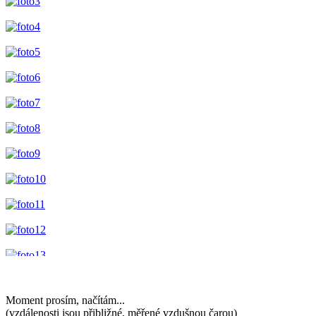
Moment prosím, načítám...
(vzdálenosti jsou přibližné, měřené vzdušnou čarou)