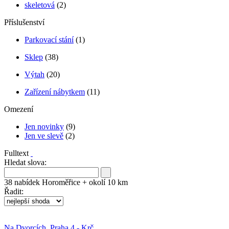
skeletová
(2)
Příslušenství
Parkovací stání
(1)
Sklep
(38)
Výtah
(20)
Zařízení nábytkem
(11)
Omezení
Jen novinky
(9)
Jen ve slevě
(2)
Fulltext
Hledat slova:
38
nabídek
Horoměřice + okolí 10 km
Řadit:
Na Dvorcích, Praha 4 - Krč