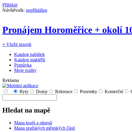
Přihlásit
Návštěvník:
nepřihlášen
Pronájem Horoměřice + okolí 1
+
Vložit inzerát
Katalog nabídek
Katalog makléřů
Poptávka
Moje reality
Reklama
Byty
Domy
Rekreace
Pozemky
Komerční
Hledat na mapě
Mapa krajů a okresů
Mapa pražských městských částí