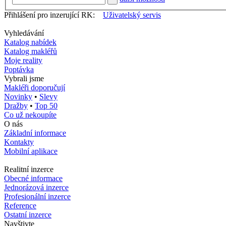
Přihlášení pro inzerující RK:
Uživatelský servis
Vyhledávání
Katalog nabídek
Katalog makléřů
Moje reality
Poptávka
Vybrali jsme
Makléři doporučují
Novinky
•
Slevy
Dražby
•
Top 50
Co už nekoupíte
O nás
Základní informace
Kontakty
Mobilní aplikace
Realitní inzerce
Obecné informace
Jednorázová inzerce
Profesionální inzerce
Reference
Ostatní inzerce
Navštivte