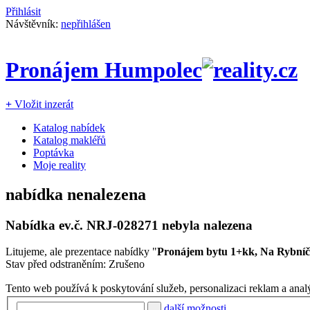
Přihlásit
Návštěvník:
nepřihlášen
Pronájem Humpolec
+
Vložit inzerát
Katalog nabídek
Katalog makléřů
Poptávka
Moje reality
nabídka nenalezena
Nabídka ev.č.
NRJ-028271
nebyla nalezena
Litujeme, ale prezentace nabídky "
Pronájem bytu 1+kk, Na Rybní
Stav před odstraněním: Zrušeno
Tento web používá k poskytování služeb, personalizaci reklam a anal
další možnosti