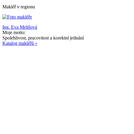
Makléř v regionu
Ing. Eva Melišová
Moje motto:
Spolehlivost, pracovitost a korektní jednání
Katalog makléřů »