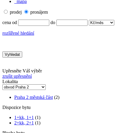
mapa
prodej
pronájem
cena od
do
rozšířené hledání
Upřesněte Váš výběr
zrušit upřesnění
Lokalita
Praha 2 městská část
(2)
Dispozice bytu
1+kk, 1+1
(1)
2+kk, 2+1
(1)
Plocha bytu