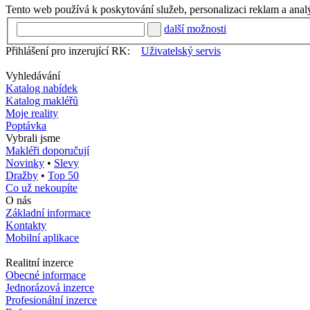
Tento web používá k poskytování služeb, personalizaci reklam a anal
další možnosti
Přihlášení pro inzerující RK:
Uživatelský servis
Vyhledávání
Katalog nabídek
Katalog makléřů
Moje reality
Poptávka
Vybrali jsme
Makléři doporučují
Novinky
•
Slevy
Dražby
•
Top 50
Co už nekoupíte
O nás
Základní informace
Kontakty
Mobilní aplikace
Realitní inzerce
Obecné informace
Jednorázová inzerce
Profesionální inzerce