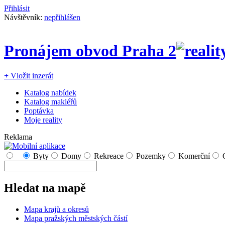
Přihlásit
Návštěvník:
nepřihlášen
Pronájem obvod Praha 2
+
Vložit inzerát
Katalog nabídek
Katalog makléřů
Poptávka
Moje reality
Reklama
Byty
Domy
Rekreace
Pozemky
Komerční
Hledat na mapě
Mapa krajů a okresů
Mapa pražských městských částí