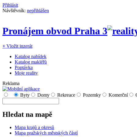
Přihlásit
Návštěvník:
nepřihlášen
Pronájem obvod Praha 3
+
Vložit inzerát
Katalog nabídek
Katalog makléřů
Poptávka
Moje reality
Reklama
Byty
Domy
Rekreace
Pozemky
Komerční
Hledat na mapě
Mapa krajů a okresů
Mapa pražských městských částí