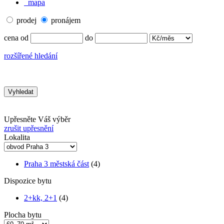
mapa
prodej
pronájem
cena od
do
rozšířené hledání
Upřesněte Váš výběr
zrušit upřesnění
Lokalita
Praha 3 městská část
(4)
Dispozice bytu
2+kk, 2+1
(4)
Plocha bytu