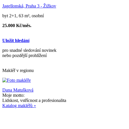
Jagellonská, Praha 3 - Žižkov
byt 2+1, 63 m², osobní
25.000 Kč/měs.
Uložit hledání
pro snadné sledování novinek
nebo pozdější prohlížení
Makléř v regionu
Dana Matušková
Moje motto:
Lidskost, vstřícnost a profesionalita
Katalog makléřů »