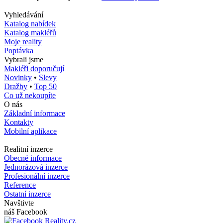
Vyhledávání
Katalog nabídek
Katalog makléřů
Moje reality
Poptávka
Vybrali jsme
Makléři doporučují
Novinky
•
Slevy
Dražby
•
Top 50
Co už nekoupíte
O nás
Základní informace
Kontakty
Mobilní aplikace
Realitní inzerce
Obecné informace
Jednorázová inzerce
Profesionální inzerce
Reference
Ostatní inzerce
Navštivte
náš Facebook