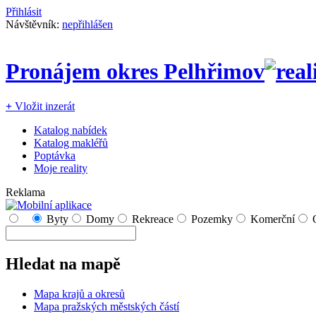
Přihlásit
Návštěvník:
nepřihlášen
Pronájem okres Pelhřimov
+
Vložit inzerát
Katalog nabídek
Katalog makléřů
Poptávka
Moje reality
Reklama
Byty
Domy
Rekreace
Pozemky
Komerční
Hledat na mapě
Mapa krajů a okresů
Mapa pražských městských částí