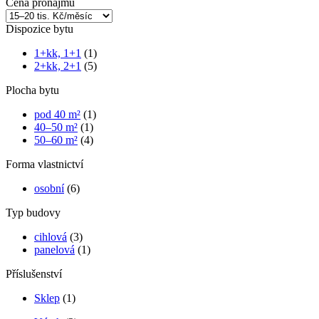
Cena pronájmu
Dispozice bytu
1+kk, 1+1
(1)
2+kk, 2+1
(5)
Plocha bytu
pod 40 m²
(1)
40–50 m²
(1)
50–60 m²
(4)
Forma vlastnictví
osobní
(6)
Typ budovy
cihlová
(3)
panelová
(1)
Příslušenství
Sklep
(1)