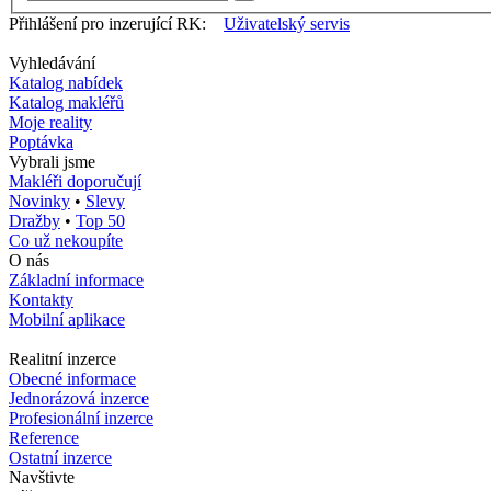
Přihlášení pro inzerující RK:
Uživatelský servis
Vyhledávání
Katalog nabídek
Katalog makléřů
Moje reality
Poptávka
Vybrali jsme
Makléři doporučují
Novinky
•
Slevy
Dražby
•
Top 50
Co už nekoupíte
O nás
Základní informace
Kontakty
Mobilní aplikace
Realitní inzerce
Obecné informace
Jednorázová inzerce
Profesionální inzerce
Reference
Ostatní inzerce
Navštivte