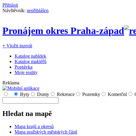
Přihlásit
Návštěvník:
nepřihlášen
Pronájem okres Praha-západ
+
Vložit inzerát
Katalog nabídek
Katalog makléřů
Poptávka
Moje reality
Reklama
Byty
Domy
Rekreace
Pozemky
Komerční
Hledat na mapě
Mapa krajů a okresů
Mapa pražských městských částí