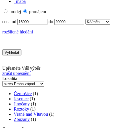
mapa
prodej
pronájem
cena od
do
rozšířené hledání
Upřesněte Váš výběr
zrušit upřesnění
Lokalita
Černošice
(1)
Jesenice
(1)
Jinočany
(1)
Roztoky
(1)
Vrané nad Vltavou
(1)
Zbuzany
(1)