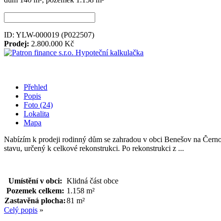
ID: YLW-000019
(P022507)
Prodej:
2.800.000 Kč
Hypoteční kalkulačka
Přehled
Popis
Foto (24)
Lokalita
Mapa
Nabízím k prodeji rodinný dům se zahradou v obci Benešov na Čern
stavu, určený k celkové rekonstrukci. Po rekonstrukci z ...
Umístění v obci:
Klidná část obce
Pozemek celkem:
1.158 m²
Zastavěná plocha:
81 m²
Celý popis
»