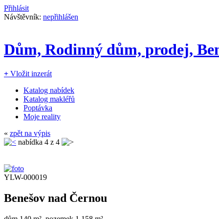
Přihlásit
Návštěvník:
nepřihlášen
Dům, Rodinný dům, prodej, Be
+
Vložit inzerát
Katalog nabídek
Katalog makléřů
Poptávka
Moje reality
«
zpět na výpis
nabídka
4
z 4
YLW-000019
Benešov nad Černou
dům 140 m², pozemek 1.158 m²