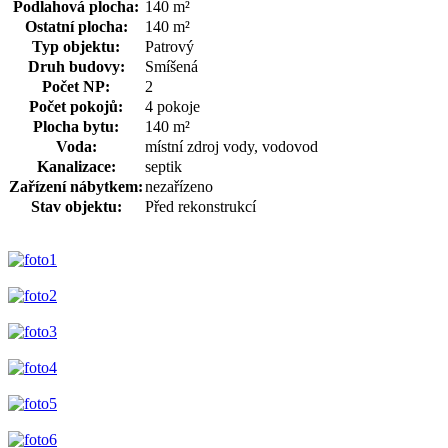
Podlahová plocha:
140 m²
Ostatní plocha:
140 m²
Typ objektu:
Patrový
Druh budovy:
Smíšená
Počet NP:
2
Počet pokojů:
4 pokoje
Plocha bytu:
140 m²
Voda:
místní zdroj vody, vodovod
Kanalizace:
septik
Zařízení nábytkem:
nezařízeno
Stav objektu:
Před rekonstrukcí