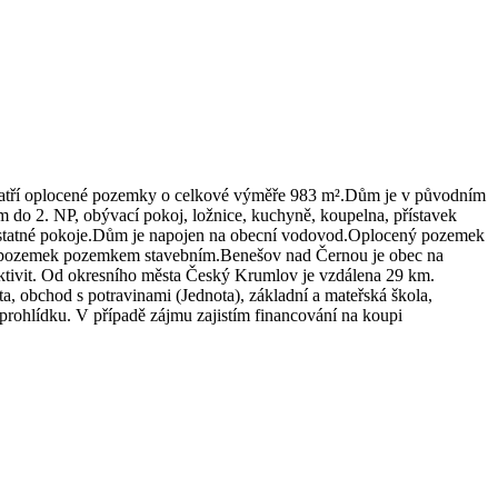
patří oplocené pozemky o celkové výměře 983 m².Dům je v původním
m do 2. NP, obývací pokoj, ložnice, kuchyně, koupelna, přístavek
mostatné pokoje.Dům je napojen na obecní vodovod.Oplocený pozemek
celý pozemek pozemkem stavebním.Benešov nad Černou je obec na
 aktivit. Od okresního města Český Krumlov je vzdálena 29 km.
, obchod s potravinami (Jednota), základní a mateřská škola,
 prohlídku. V případě zájmu zajistím financování na koupi