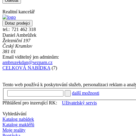
Realitní kancelář
tel.:
721 462 318
Daniel Ambrůžek
Železniční 197
Český Krumlov
381 01
Email viditelný jen adminům:
ambruzekdan@seznam.cz
CELKOVÁ NABÍDKA
(7)
Tento web používá k poskytování služeb, personalizaci reklam a anal
další možnosti
Přihlášení pro inzerující RK:
Uživatelský servis
Vyhledávání
Katalog nabídek
Katalog makléřů
Moje reality
Poptávka