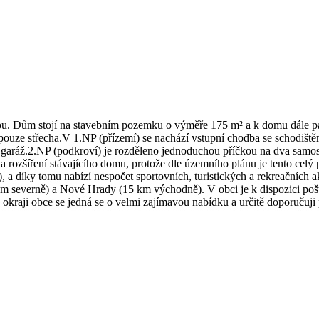
ou. Dům stojí na stavebním pozemku o výměře 175 m² a k domu dále 
 pouze střecha.V 1.NP (přízemí) se nachází vstupní chodba se schodiště
na garáž.2.NP (podkroví) je rozděleno jednoduchou příčkou na dva sa
 na rozšíření stávajícího domu, protože dle územního plánu je tento 
, a díky tomu nabízí nespočet sportovních, turistických a rekreačních
m severně) a Nové Hrady (15 km východně). V obci je k dispozici pošta
a okraji obce se jedná se o velmi zajímavou nabídku a určitě doporučuji