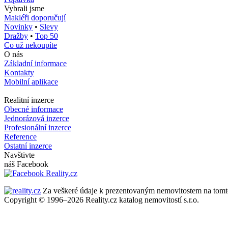
Vybrali jsme
Makléři doporučují
Novinky
•
Slevy
Dražby
•
Top 50
Co už nekoupíte
O nás
Základní informace
Kontakty
Mobilní aplikace
Realitní inzerce
Obecné informace
Jednorázová inzerce
Profesionální inzerce
Reference
Ostatní inzerce
Navštivte
náš Facebook
Za veškeré údaje k prezentovaným nemovitostem na tomto se
Copyright © 1996–2026 Reality.cz katalog nemovitostí s.r.o.