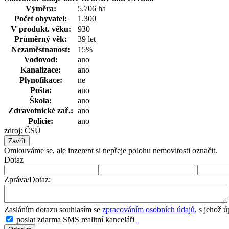
Výměra:
5.706 ha
Počet obyvatel:
1.300
V produkt. věku:
930
Průměrný věk:
39 let
Nezaměstnanost:
15%
Vodovod:
ano
Kanalizace:
ano
Plynofikace:
ne
Pošta:
ano
Škola:
ano
Zdravotnické zař.:
ano
Policie:
ano
zdroj: ČSÚ
Zavřít
Omlouváme se, ale inzerent si nepřeje polohu nemovitosti označit.
Dotaz
Zpráva/Dotaz:
Zasláním dotazu souhlasím se
zpracováním osobních údajů
, s jehož 
poslat zdarma SMS realitní kanceláři