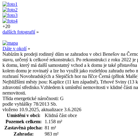
+20
dalších fotografií
»
Dále v okolí
»
Nabízím k prodeji rodinný dům se zahradou v obci Benešov na Čern
stavu, určený k celkové rekonstrukci. Po rekonstrukci z roku 2022 je
k domu, který má další samostatný vchod a k domu je také přistavě
kolem domu je rovinatý a lze ho využít jako rozlehlou zahradu nebo
rozhraní Novohradských a Slepičích hor na říčce Černá (přítok Malše)
Nejbližšími městy jsou: Kaplice (11 km západně), Trhové Sviny (13 k
zdravotní středisko.Vzhledem k umístění nemovitosti v klidné části n
nemovitosti.
Třída energetické náročnosti:
G
podle vyhlášky 78/2013 Sb.
vloženo 10.9.2025, aktualizace 3.6.2026
Umístění v obci:
Klidná část obce
Pozemek celkem:
1.158 m²
Zastavěná plocha:
81 m²
Zahrada:
983 m²