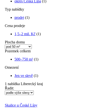
okres Česká Lípa
(1)
Typ nabídky
prodej
(1)
Cena prodeje
1,5–2 mil. Kč
(1)
Plocha domu
Pozemek celkem
500–750 m²
(1)
Omezení
Jen ve slevě
(1)
1
nabídka
Liberecký kraj
Řadit:
Skalice u České Lípy