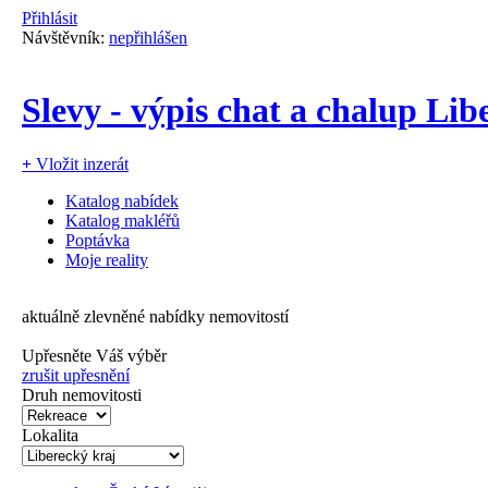
Přihlásit
Návštěvník:
nepřihlášen
Slevy - výpis chat a chalup Lib
+
Vložit inzerát
Katalog nabídek
Katalog makléřů
Poptávka
Moje reality
aktuálně zlevněné nabídky nemovitostí
Upřesněte Váš výběr
zrušit upřesnění
Druh nemovitosti
Lokalita