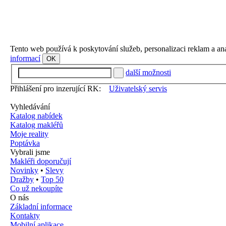
Tento web používá k poskytování služeb, personalizaci reklam a an
informací
OK
další možnosti
Přihlášení pro inzerující RK:
Uživatelský servis
Vyhledávání
Katalog nabídek
Katalog makléřů
Moje reality
Poptávka
Vybrali jsme
Makléři doporučují
Novinky
•
Slevy
Dražby
•
Top 50
Co už nekoupíte
O nás
Základní informace
Kontakty
Mobilní aplikace