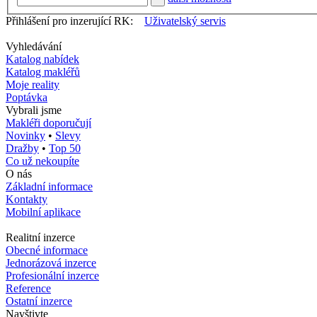
Přihlášení pro inzerující RK:
Uživatelský servis
Vyhledávání
Katalog nabídek
Katalog makléřů
Moje reality
Poptávka
Vybrali jsme
Makléři doporučují
Novinky
•
Slevy
Dražby
•
Top 50
Co už nekoupíte
O nás
Základní informace
Kontakty
Mobilní aplikace
Realitní inzerce
Obecné informace
Jednorázová inzerce
Profesionální inzerce
Reference
Ostatní inzerce
Navštivte