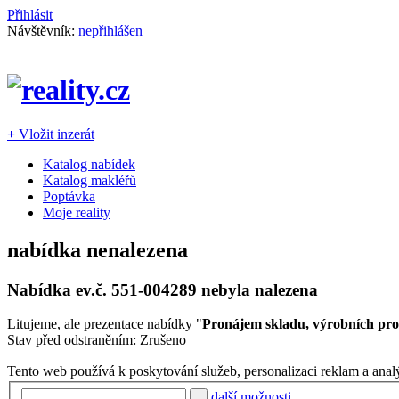
Přihlásit
Návštěvník:
nepřihlášen
+
Vložit inzerát
Katalog nabídek
Katalog makléřů
Poptávka
Moje reality
nabídka nenalezena
Nabídka ev.č.
551-004289
nebyla nalezena
Litujeme, ale prezentace nabídky "
Pronájem skladu, výrobních pro
Stav před odstraněním: Zrušeno
Tento web používá k poskytování služeb, personalizaci reklam a anal
další možnosti