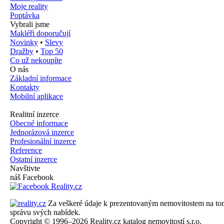
Moje reality
Poptávka
Vybrali jsme
Makléři doporučují
Novinky
•
Slevy
Dražby
•
Top 50
Co už nekoupíte
O nás
Základní informace
Kontakty
Mobilní aplikace
Realitní inzerce
Obecné informace
Jednorázová inzerce
Profesionální inzerce
Reference
Ostatní inzerce
Navštivte
náš Facebook
Za veškeré údaje k prezentovaným nemovitostem na tomto 
správu svých nabídek.
Copyright © 1996–2026 Reality.cz katalog nemovitostí s.r.o.