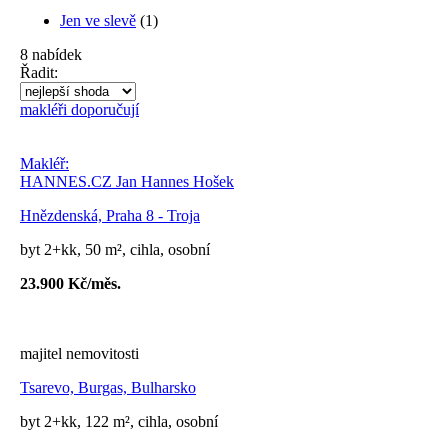
Jen ve slevě
(1)
8
nabídek
Řadit:
makléři doporučují
Makléř:
HANNES.CZ Jan Hannes Hošek
Hnězdenská, Praha 8 - Troja
byt 2+kk, 50 m², cihla, osobní
23.900 Kč/měs.
majitel nemovitosti
Tsarevo, Burgas, Bulharsko
byt 2+kk, 122 m², cihla, osobní