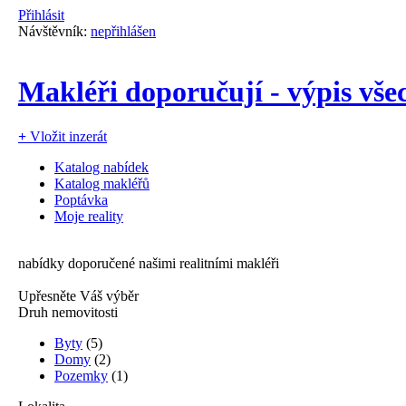
Přihlásit
Návštěvník:
nepřihlášen
Makléři doporučují - výpis vše
+
Vložit inzerát
Katalog nabídek
Katalog makléřů
Poptávka
Moje reality
nabídky doporučené našimi realitními makléři
Upřesněte Váš výběr
Druh nemovitosti
Byty
(5)
Domy
(2)
Pozemky
(1)