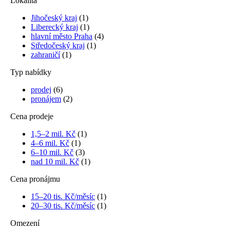
Lokalita
Jihočeský kraj
(1)
Liberecký kraj
(1)
hlavní město Praha
(4)
Středočeský kraj
(1)
zahraničí
(1)
Typ nabídky
prodej
(6)
pronájem
(2)
Cena prodeje
1,5–2 mil. Kč
(1)
4–6 mil. Kč
(1)
6–10 mil. Kč
(3)
nad 10 mil. Kč
(1)
Cena pronájmu
15–20 tis. Kč/měsíc
(1)
20–30 tis. Kč/měsíc
(1)
Omezení