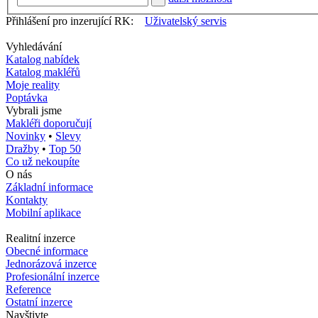
Přihlášení pro inzerující RK:
Uživatelský servis
Vyhledávání
Katalog nabídek
Katalog makléřů
Moje reality
Poptávka
Vybrali jsme
Makléři doporučují
Novinky
•
Slevy
Dražby
•
Top 50
Co už nekoupíte
O nás
Základní informace
Kontakty
Mobilní aplikace
Realitní inzerce
Obecné informace
Jednorázová inzerce
Profesionální inzerce
Reference
Ostatní inzerce
Navštivte