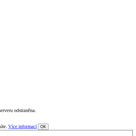
serveru odstraněna.
síte.
Více informací
OK