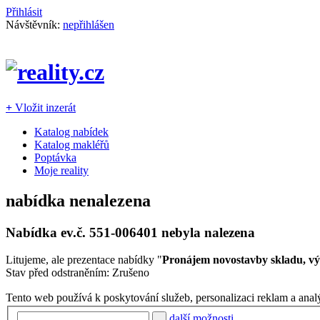
Přihlásit
Návštěvník:
nepřihlášen
+
Vložit inzerát
Katalog nabídek
Katalog makléřů
Poptávka
Moje reality
nabídka nenalezena
Nabídka ev.č.
551-006401
nebyla nalezena
Litujeme, ale prezentace nabídky "
Pronájem novostavby skladu, vý
Stav před odstraněním: Zrušeno
Tento web používá k poskytování služeb, personalizaci reklam a anal
další možnosti