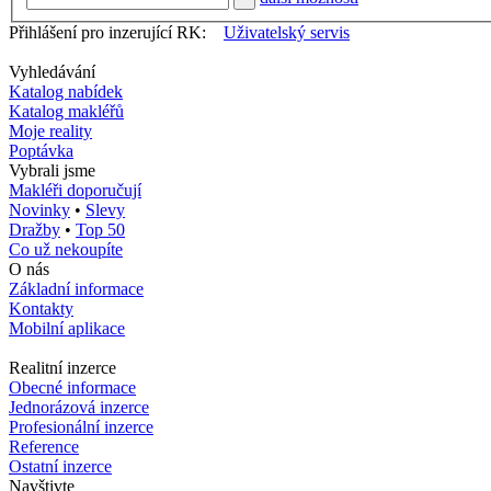
Přihlášení pro inzerující RK:
Uživatelský servis
Vyhledávání
Katalog nabídek
Katalog makléřů
Moje reality
Poptávka
Vybrali jsme
Makléři doporučují
Novinky
•
Slevy
Dražby
•
Top 50
Co už nekoupíte
O nás
Základní informace
Kontakty
Mobilní aplikace
Realitní inzerce
Obecné informace
Jednorázová inzerce
Profesionální inzerce
Reference
Ostatní inzerce
Navštivte