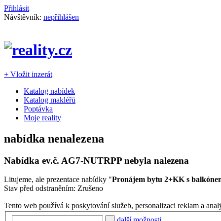
Přihlásit
Návštěvník:
nepřihlášen
+
Vložit inzerát
Katalog nabídek
Katalog makléřů
Poptávka
Moje reality
nabídka nenalezena
Nabídka ev.č.
AG7-NUTRPP
nebyla nalezena
Litujeme, ale prezentace nabídky "
Pronájem bytu 2+KK s balkónem 
Stav před odstraněním: Zrušeno
Tento web používá k poskytování služeb, personalizaci reklam a anal
další možnosti