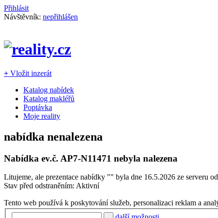
Přihlásit
Návštěvník:
nepřihlášen
+
Vložit inzerát
Katalog nabídek
Katalog makléřů
Poptávka
Moje reality
nabídka nenalezena
Nabídka ev.č.
AP7-N11471
nebyla nalezena
Litujeme, ale prezentace nabídky "
" byla dne 16.5.2026 ze serveru od
Stav před odstraněním: Aktivní
Tento web používá k poskytování služeb, personalizaci reklam a anal
další možnosti