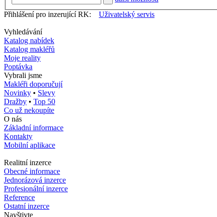
Přihlášení pro inzerující RK:
Uživatelský servis
Vyhledávání
Katalog nabídek
Katalog makléřů
Moje reality
Poptávka
Vybrali jsme
Makléři doporučují
Novinky
•
Slevy
Dražby
•
Top 50
Co už nekoupíte
O nás
Základní informace
Kontakty
Mobilní aplikace
Realitní inzerce
Obecné informace
Jednorázová inzerce
Profesionální inzerce
Reference
Ostatní inzerce
Navštivte