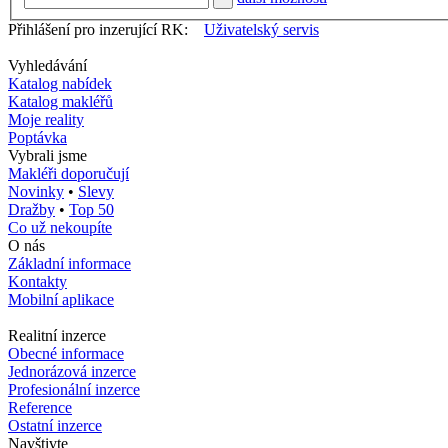
Přihlášení pro inzerující RK:
Uživatelský servis
Vyhledávání
Katalog nabídek
Katalog makléřů
Moje reality
Poptávka
Vybrali jsme
Makléři doporučují
Novinky
•
Slevy
Dražby
•
Top 50
Co už nekoupíte
O nás
Základní informace
Kontakty
Mobilní aplikace
Realitní inzerce
Obecné informace
Jednorázová inzerce
Profesionální inzerce
Reference
Ostatní inzerce
Navštivte