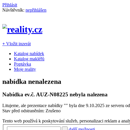
Přihlásit
Návštěvník:
nepřihlášen
+
Vložit inzerát
Katalog nabídek
Katalog makléřů
Poptávka
Moje reality
nabídka nenalezena
Nabídka ev.č.
AUZ-N08225
nebyla nalezena
Litujeme, ale prezentace nabídky "
" byla dne 9.10.2025 ze serveru od
Stav před odstraněním: Zrušeno
Tento web používá k poskytování služeb, personalizaci reklam a anal
další možnosti