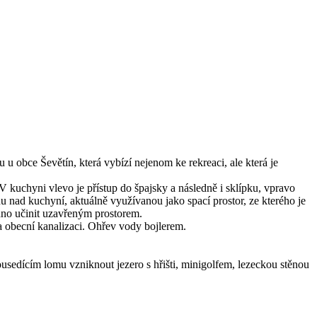
 obce Ševětín, která vybízí nejenom ke rekreaci, ale která je
 kuchyni vlevo je přístup do špajsky a následně i sklípku, vpravo
ad kuchyní, aktuálně využívanou jako spací prostor, ze kterého je
adno učinit uzavřeným prostorem.
na obecní kanalizaci. Ohřev vody bojlerem.
sedícím lomu vzniknout jezero s hřišti, minigolfem, lezeckou stěnou