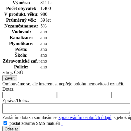
Výměra:
811 ha
Počet obyvatel:
1.400
V produkt. věku:
980
Průměrný věk:
39 let
Nezaměstnanost:
5%
Vodovod:
ano
Kanalizace:
ano
Plynofikace:
ano
Pošta:
ano
Škola:
ano
Zdravotnické zař.:
ano
Policie:
ano
zdroj: ČSÚ
Zavřít
Omlouváme se, ale inzerent si nepřeje polohu nemovitosti označit.
Dotaz
Zpráva/Dotaz:
Zasláním dotazu souhlasím se
zpracováním osobních údajů
, s jehož 
poslat zdarma SMS makléři