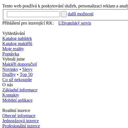
Tento web používá k poskytování služeb, personalizaci reklam a anal
další možnosti
Přihlášení pro inzerující RK:
Uživatelský servis
Vyhledávání
Katalog nabídek
Katalog makléřů
Moje reality
Poptávka
Vybrali jsme
Makléři doporučují
Novinky
•
Slevy
Dražby
•
Top 50
Co už nekoupíte
O nás
Základní informace
Kontakty
Mobilní aplikace
Realitní inzerce
Obecné informace
Jednorázová inzerce
Profesionální inzerce