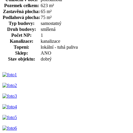
Pozemek celkem:
623 m²
Zastavěná plocha:
65 m²
Podlahová plocha:
75 m²
Typ budovy:
samostatný
Druh budovy:
smíšená
Počet NP:
1
Kanalizace:
kanalizace
Topení:
lokální - tuhá paliva
Sklep:
ANO
Stav objektu:
dobrý