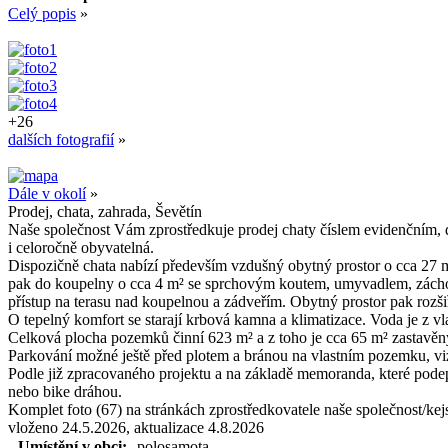
Celý popis
»
+26
dalších fotografií
»
Dále v okolí
»
Prodej, chata, zahrada, Ševětín
Naše společnost Vám zprostředkuje prodej chaty číslem evidenčním, d
i celoročně obyvatelná.
Dispozičně chata nabízí především vzdušný obytný prostor o cca 27 m
pak do koupelny o cca 4 m² se sprchovým koutem, umyvadlem, záchod
přístup na terasu nad koupelnou a zádveřím. Obytný prostor pak rozšiř
O tepelný komfort se starají krbová kamna a klimatizace. Voda je z v
Celková plocha pozemků činní 623 m² a z toho je cca 65 m² zastavěn
Parkování možné ještě před plotem a bránou na vlastním pozemku, viz
Podle již zpracovaného projektu a na základě memoranda, které podep
nebo bike dráhou.
Komplet foto (67) na stránkách zprostředkovatele naše společnost/kejs
vloženo 24.5.2026, aktualizace 4.8.2026
Umístění v obci:
polosamota