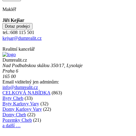
Makléř
Jiří Kejšar
tel.:
608 115 501
kejsar@dumrealit.cz
Realitní kancelář
Dumrealit.cz
Nad Podbabskou skálou 350/17, Lysolaje
Praha 6
165 00
Email viditelný jen adminům:
info@dumrealit.cz
CELKOVÁ NABÍDKA
(863)
Byty Cheb
(33)
Byty Karlovy Vary
(32)
Domy Karlovy Vary
(22)
Domy Cheb
(22)
Pozemky Cheb
(21)
a další …