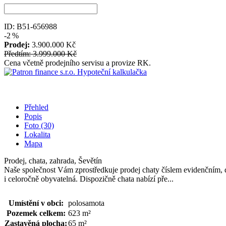
ID: B51-656988
-2 %
Prodej:
3.900.000 Kč
Předtím: 3.999.000 Kč
Cena včetně prodejního servisu a provize RK.
Hypoteční kalkulačka
Přehled
Popis
Foto (30)
Lokalita
Mapa
Prodej, chata, zahrada, Ševětín
Naše společnost Vám zprostředkuje prodej chaty číslem evidenčním, d
i celoročně obyvatelná. Dispozičně chata nabízí pře...
Umístění v obci:
polosamota
Pozemek celkem:
623 m²
Zastavěná plocha:
65 m²