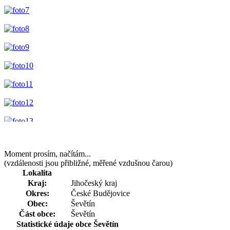
Moment prosím, načítám...
(vzdálenosti jsou přibližné, měřené vzdušnou čarou)
Lokalita
Kraj:
Jihočeský kraj
Okres:
České Budějovice
Obec:
Ševětín
Část obce:
Ševětín
Statistické údaje obce Ševětín