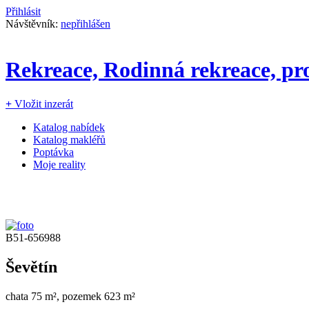
Přihlásit
Návštěvník:
nepřihlášen
Rekreace, Rodinná rekreace, pro
+
Vložit inzerát
Katalog nabídek
Katalog makléřů
Poptávka
Moje reality
B51-656988
Ševětín
chata 75 m², pozemek 623 m²