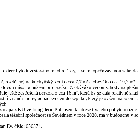
o které bylo investováno mnoho lásky, s velmi opečovávanou zahradou u
², rozdělený na kuchyňský kout o cca 7,7 m² a obývák o cca 19,3 m². V
ovou mísou a místem pro pračku. Z obýváku vedou schody na plošinu n
uje ještě zastřešená pergola o cca 16 m², která by se dala relativně sn
lastní vrtané studny, odpad sveden do septiku, který je ovšem napojen 
ých.
 mapa z KU ve fotogalerii. Přihlášení k adrese trvalého pobytu možné.
sala těžební společnost se Ševětínem v roce 2020, má v budoucnu v sou
ar. Ev. číslo: 656374.