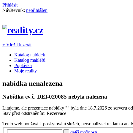
Přihlásit
Návštěvník:
nepřihlášen
+
Vložit inzerát
Katalog nabídek
Katalog makléřů
Poptávka
Moje reality
nabídka nenalezena
Nabídka ev.č.
DEI-020085
nebyla nalezena
Litujeme, ale prezentace nabídky "
" byla dne 18.7.2026 ze serveru od
Stav před odstraněním: Rezervace
Tento web používá k poskytování služeb, personalizaci reklam a anal
další možnosti