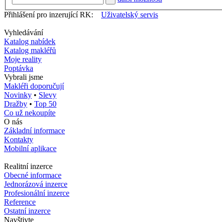
Přihlášení pro inzerující RK:
Uživatelský servis
Vyhledávání
Katalog nabídek
Katalog makléřů
Moje reality
Poptávka
Vybrali jsme
Makléři doporučují
Novinky
•
Slevy
Dražby
•
Top 50
Co už nekoupíte
O nás
Základní informace
Kontakty
Mobilní aplikace
Realitní inzerce
Obecné informace
Jednorázová inzerce
Profesionální inzerce
Reference
Ostatní inzerce
Navštivte