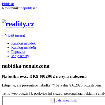
Přihlásit
Návštěvník:
nepřihlášen
+
Vložit inzerát
Katalog nabídek
Katalog makléřů
Poptávka
Moje reality
nabídka nenalezena
Nabídka ev.č.
DK9-N02902
nebyla nalezena
Litujeme, ale prezentace nabídky "
" byla dne 9.6.2026 pozastavena.
Tento web používá k poskytování služeb, personalizaci reklam a anal
další možnosti