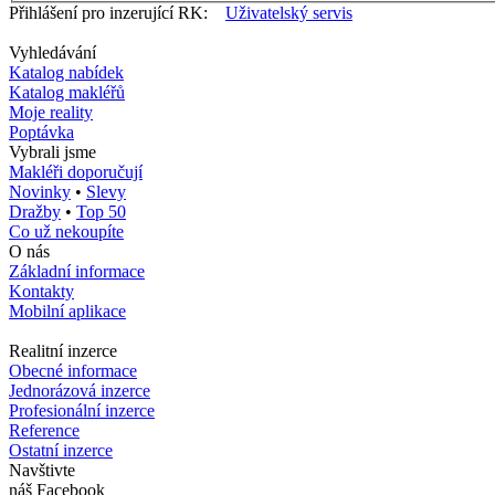
Přihlášení pro inzerující RK:
Uživatelský servis
Vyhledávání
Katalog nabídek
Katalog makléřů
Moje reality
Poptávka
Vybrali jsme
Makléři doporučují
Novinky
•
Slevy
Dražby
•
Top 50
Co už nekoupíte
O nás
Základní informace
Kontakty
Mobilní aplikace
Realitní inzerce
Obecné informace
Jednorázová inzerce
Profesionální inzerce
Reference
Ostatní inzerce
Navštivte
náš Facebook