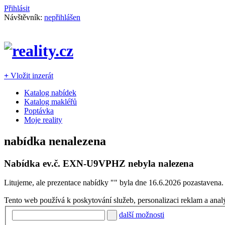
Přihlásit
Návštěvník:
nepřihlášen
+
Vložit inzerát
Katalog nabídek
Katalog makléřů
Poptávka
Moje reality
nabídka nenalezena
Nabídka ev.č.
EXN-U9VPHZ
nebyla nalezena
Litujeme, ale prezentace nabídky "
" byla dne 16.6.2026 pozastavena.
Tento web používá k poskytování služeb, personalizaci reklam a anal
další možnosti