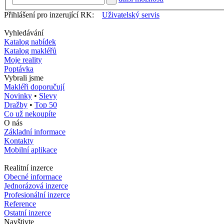
Přihlášení pro inzerující RK:
Uživatelský servis
Vyhledávání
Katalog nabídek
Katalog makléřů
Moje reality
Poptávka
Vybrali jsme
Makléři doporučují
Novinky
•
Slevy
Dražby
•
Top 50
Co už nekoupíte
O nás
Základní informace
Kontakty
Mobilní aplikace
Realitní inzerce
Obecné informace
Jednorázová inzerce
Profesionální inzerce
Reference
Ostatní inzerce
Navštivte