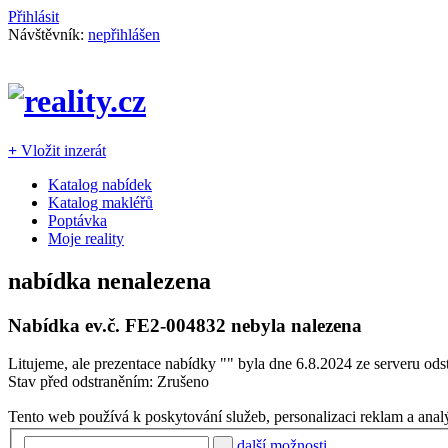
Přihlásit
Návštěvník:
nepřihlášen
+
Vložit inzerát
Katalog nabídek
Katalog makléřů
Poptávka
Moje reality
nabídka nenalezena
Nabídka ev.č.
FE2-004832
nebyla nalezena
Litujeme, ale prezentace nabídky "
" byla dne 6.8.2024 ze serveru ods
Stav před odstraněním: Zrušeno
Tento web používá k poskytování služeb, personalizaci reklam a anal
další možnosti