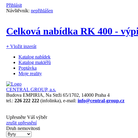
Přihlásit
Návštěvník:
nepřihlášen
Celková nabídka RK 400 - výp
+
Vložit inzerát
Katalog nabídek
Katalog makléřů
Poptávka
Moje reality
CENTRAL GROUP, a.s.
Budova EMPIRIA, Na Strži 65/1702, 14000 Praha 4
tel.:
226 222 222
(infolinka), e-mail:
info@central-group.cz
Upřesněte Váš výběr
zrušit upřesnění
Druh nemovitosti