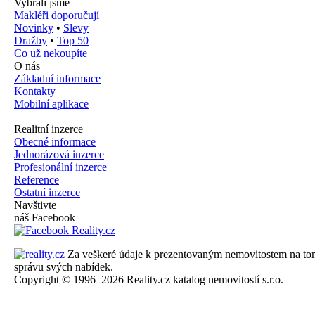
Vybrali jsme
Makléři doporučují
Novinky
•
Slevy
Dražby
•
Top 50
Co už nekoupíte
O nás
Základní informace
Kontakty
Mobilní aplikace
Realitní inzerce
Obecné informace
Jednorázová inzerce
Profesionální inzerce
Reference
Ostatní inzerce
Navštivte
náš Facebook
Za veškeré údaje k prezentovaným nemovitostem na tomto 
správu svých nabídek.
Copyright © 1996–2026 Reality.cz katalog nemovitostí s.r.o.