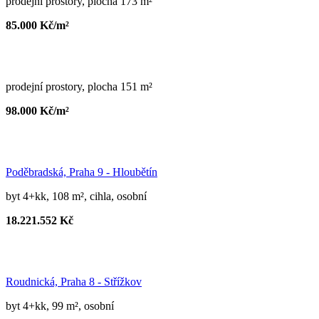
prodejní prostory, plocha 173 m²
85.000 Kč/m²
prodejní prostory, plocha 151 m²
98.000 Kč/m²
Poděbradská, Praha 9 - Hloubětín
byt 4+kk, 108 m², cihla, osobní
18.221.552 Kč
Roudnická, Praha 8 - Střížkov
byt 4+kk, 99 m², osobní