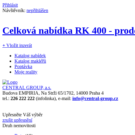
Přihlásit
Návštěvník:
nepřihlášen
Celková nabídka RK 400 - prod
+
Vložit inzerát
Katalog nabídek
Katalog makléřů
Poptávka
Moje reality
CENTRAL GROUP, a.s.
Budova EMPIRIA, Na Strži 65/1702, 14000 Praha 4
tel.:
226 222 222
(infolinka), e-mail:
info@central-group.cz
Upřesněte Váš výběr
zrušit upřesnění
Druh nemovitosti