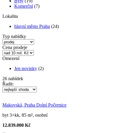
Byty
(19)
Komerční
(7)
Lokalita
hlavní město Praha
(24)
Typ nabídky
Cena prodeje
Omezení
Jen novinky
(2)
26
nabídek
Řadit:
Makovská, Praha Dolní Počernice
byt 3+kk, 85 m², osobní
12.839.000 Kč