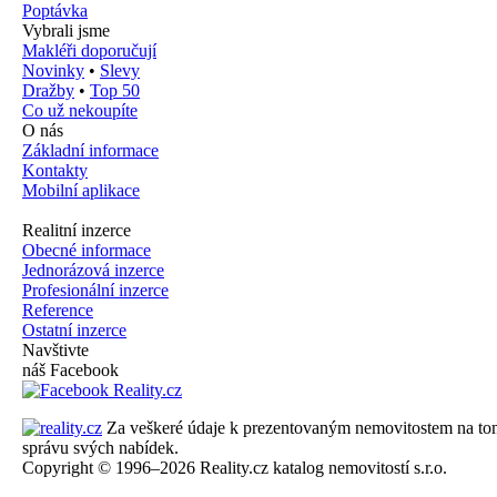
Poptávka
Vybrali jsme
Makléři doporučují
Novinky
•
Slevy
Dražby
•
Top 50
Co už nekoupíte
O nás
Základní informace
Kontakty
Mobilní aplikace
Realitní inzerce
Obecné informace
Jednorázová inzerce
Profesionální inzerce
Reference
Ostatní inzerce
Navštivte
náš Facebook
Za veškeré údaje k prezentovaným nemovitostem na tomto 
správu svých nabídek.
Copyright © 1996–2026 Reality.cz katalog nemovitostí s.r.o.