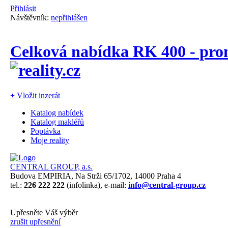
Přihlásit
Návštěvník:
nepřihlášen
Celková nabídka RK 400 - pro
+
Vložit inzerát
Katalog nabídek
Katalog makléřů
Poptávka
Moje reality
CENTRAL GROUP, a.s.
Budova EMPIRIA, Na Strži 65/1702, 14000 Praha 4
tel.:
226 222 222
(infolinka), e-mail:
info@central-group.cz
Upřesněte Váš výběr
zrušit upřesnění