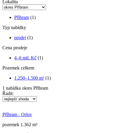
Lokalita
Příbram
(1)
Typ nabídky
prodej
(1)
Cena prodeje
4–6 mil. Kč
(1)
Pozemek celkem
1.250–1.500 m²
(1)
1
nabídka
okres Příbram
Řadit:
Příbram - Orlov
pozemek 1.362 m²