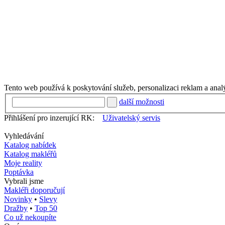
Tento web používá k poskytování služeb, personalizaci reklam a anal
další možnosti
Přihlášení pro inzerující RK:
Uživatelský servis
Vyhledávání
Katalog nabídek
Katalog makléřů
Moje reality
Poptávka
Vybrali jsme
Makléři doporučují
Novinky
•
Slevy
Dražby
•
Top 50
Co už nekoupíte