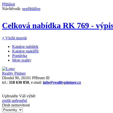
Přihlásit
Návštěvník:
nepřihlášen
Celková nabídka RK 769 - výpi
+
Vložit inzerát
Katalog nabídek
Katalog makléřů
Poptávka
Moje reality
Reality Pintner
Dlouhá 90, 26101 Příbram III
tel.:
318 630 850
, e-mail:
info@realitypintner.cz
Upřesněte Váš výběr
zrušit upřesnění
Druh nemovitosti