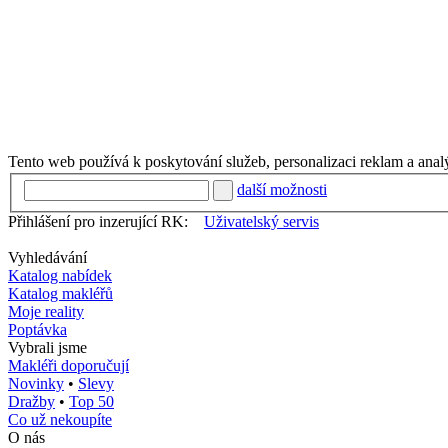
Tento web používá k poskytování služeb, personalizaci reklam a anal
další možnosti
Přihlášení pro inzerující RK:
Uživatelský servis
Vyhledávání
Katalog nabídek
Katalog makléřů
Moje reality
Poptávka
Vybrali jsme
Makléři doporučují
Novinky
•
Slevy
Dražby
•
Top 50
Co už nekoupíte
O nás