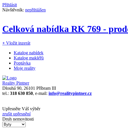
Přihlásit
Návštěvník:
nepřihlášen
Celková nabídka RK 769 - prod
+
Vložit inzerát
Katalog nabídek
Katalog makléřů
Poptávka
Moje reality
Reality Pintner
Dlouhá 90, 26101 Příbram III
tel.:
318 630 850
, e-mail:
info@realitypintner.cz
Upřesněte Váš výběr
zrušit upřesnění
Druh nemovitosti