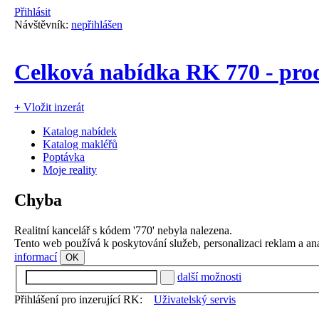
Přihlásit
Návštěvník:
nepřihlášen
Celková nabídka RK 770 - prod
+
Vložit inzerát
Katalog nabídek
Katalog makléřů
Poptávka
Moje reality
Chyba
Realitní kancelář s kódem '770' nebyla nalezena.
Tento web používá k poskytování služeb, personalizaci reklam a an
informací
OK
další možnosti
Přihlášení pro inzerující RK:
Uživatelský servis