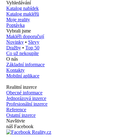
Vyhledávání
Katalog nabídek
Katalog makléřů
Moje reality
Poptávka
Vybrali jsme
Makléři doporučují
Novinky
•
Slevy
Dražby
•
Top 50
Co už nekoupíte
O nás
Základní informace
Kontakty
Mobilní aplikace
Realitní inzerce
Obecné informace
Jednorázová inzerce
Profesionální inzerce
Reference
Ostatní inzerce
Navštivte
náš Facebook