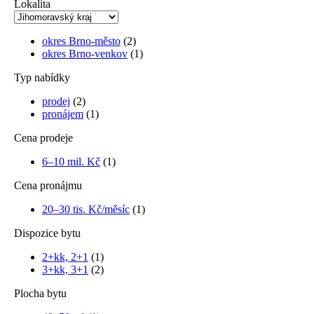
Lokalita
okres Brno-město
(2)
okres Brno-venkov
(1)
Typ nabídky
prodej
(2)
pronájem
(1)
Cena prodeje
6–10 mil. Kč
(1)
Cena pronájmu
20–30 tis. Kč/měsíc
(1)
Dispozice bytu
2+kk, 2+1
(1)
3+kk, 3+1
(2)
Plocha bytu