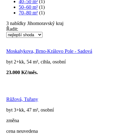
40–50 m²
(1)
50–60 m²
(1)
70–80 m²
(1)
3
nabídky
Jihomoravský kraj
Řadit:
Moskalykova, Brno-Královo Pole - Sadová
byt 2+kk, 54 m², cihla, osobní
23.000 Kč/měs.
Růžová, Tuřany
byt 3+kk, 47 m², osobní
změna
cena neuvedena