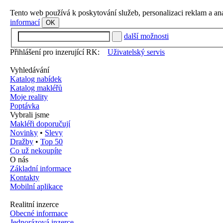
Tento web používá k poskytování služeb, personalizaci reklam a an
informací
OK
další možnosti
Přihlášení pro inzerující RK:
Uživatelský servis
Vyhledávání
Katalog nabídek
Katalog makléřů
Moje reality
Poptávka
Vybrali jsme
Makléři doporučují
Novinky
•
Slevy
Dražby
•
Top 50
Co už nekoupíte
O nás
Základní informace
Kontakty
Mobilní aplikace
Realitní inzerce
Obecné informace
Jednorázová inzerce