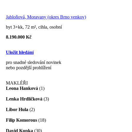
Jabloňová, Moravany (okres Brno venkov)
byt 3+kk, 72 m², cihla, osobní
8.190.000 Kč
Uložit hledání
pro snadné sledování novinek
nebo pozdější prohlížení
MAKLÉŘI
Leona Hanková
(1)
Lenka Hrdličková
(3)
Libor Hula
(2)
Filip Komorous
(18)
David Kupka
(30)