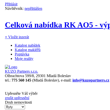
Přihlásit
Návštěvník:
nepřihlášen
Celková nabídka RK AO5 - výp
+
Vložit inzerát
Katalog nabídek
Katalog makléřů
Poptávka
Moje reality
KUZO Partners s.r.o.
Olbrachtova 599/8, 29301 Mladá Boleslav
tel.:
775 560 145
(Mladá Boleslav), e-mail:
info@kuzopartners.cz
Upřesněte Váš výběr
zrušit upřesnění
Druh nemovitosti