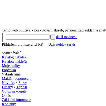
Tento web používá k poskytování služeb, personalizaci reklam a anal
další možnosti
Přihlášení pro inzerující RK:
Uživatelský servis
Vyhledávání
Katalog nabídek
Katalog makléřů
Moje reality
Poptávka
Vybrali jsme
Makléři doporučují
Novinky
•
Slevy
Dražby
•
Top 50
Co už nekoupíte
O nás
Základní informace
Kontakty