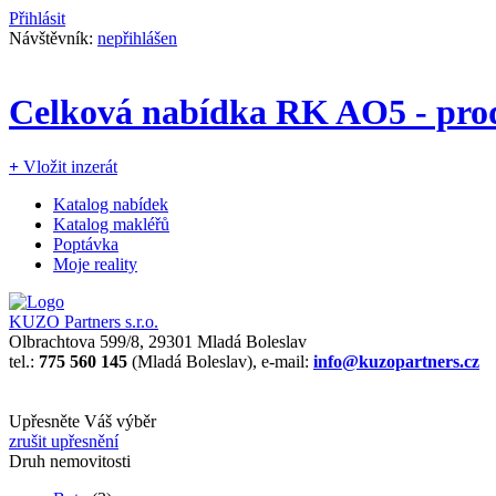
Přihlásit
Návštěvník:
nepřihlášen
Celková nabídka RK AO5 - prod
+
Vložit inzerát
Katalog nabídek
Katalog makléřů
Poptávka
Moje reality
KUZO Partners s.r.o.
Olbrachtova 599/8, 29301 Mladá Boleslav
tel.:
775 560 145
(Mladá Boleslav), e-mail:
info@kuzopartners.cz
Upřesněte Váš výběr
zrušit upřesnění
Druh nemovitosti