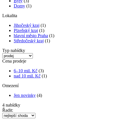
Byty
(3)
Domy
(1)
Lokalita
Jihočeský kraj
(1)
Plzeňský kraj
(1)
hlavní město Praha
(1)
Středočeský kraj
(1)
Typ nabídky
Cena prodeje
6–10 mil. Kč
(3)
nad 10 mil. Kč
(1)
Omezení
Jen novinky
(4)
4
nabídky
Řadit: