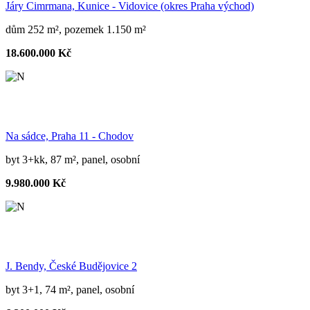
Járy Cimrmana, Kunice - Vidovice (okres Praha východ)
dům 252 m², pozemek 1.150 m²
18.600.000 Kč
Na sádce, Praha 11 - Chodov
byt 3+kk, 87 m², panel, osobní
9.980.000 Kč
J. Bendy, České Budějovice 2
byt 3+1, 74 m², panel, osobní