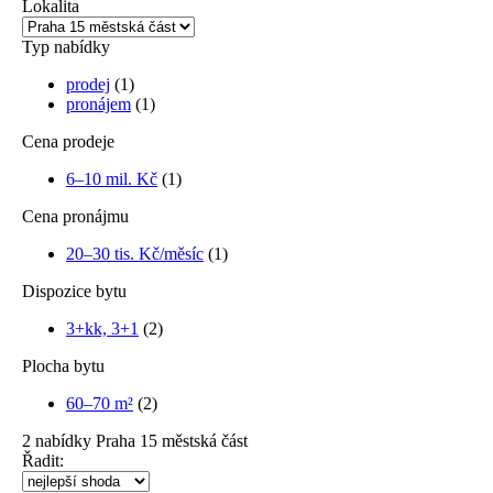
Lokalita
Typ nabídky
prodej
(1)
pronájem
(1)
Cena prodeje
6–10 mil. Kč
(1)
Cena pronájmu
20–30 tis. Kč/měsíc
(1)
Dispozice bytu
3+kk, 3+1
(2)
Plocha bytu
60–70 m²
(2)
2
nabídky
Praha 15 městská část
Řadit: