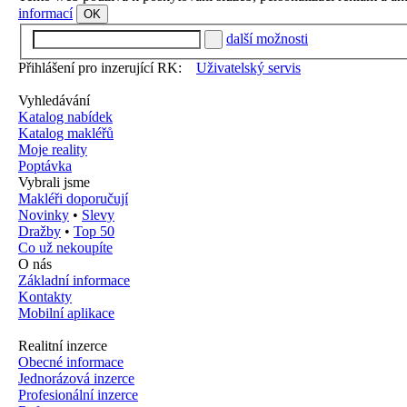
informací
OK
další možnosti
Přihlášení pro inzerující RK:
Uživatelský servis
Vyhledávání
Katalog nabídek
Katalog makléřů
Moje reality
Poptávka
Vybrali jsme
Makléři doporučují
Novinky
•
Slevy
Dražby
•
Top 50
Co už nekoupíte
O nás
Základní informace
Kontakty
Mobilní aplikace
Realitní inzerce
Obecné informace
Jednorázová inzerce
Profesionální inzerce