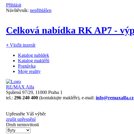
Přihlásit
Návštěvník:
nepřihlášen
Celková nabídka RK AP7 - výpi
+
Vložit inzerát
Katalog nabídek
Katalog makléřů
Poptávka
Moje reality
RE/MAX Alfa
Spálená 97/29, 11000 Praha 1
tel.:
296 240 400
(kontaktujte makléře), e-mail:
info@remaxalfa.cz
Upřesněte Váš výběr
zrušit upřesnění
Druh nemovitosti