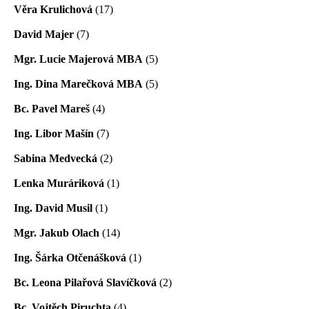
Věra Krulichová
(17)
David Majer
(7)
Mgr. Lucie Majerová MBA
(5)
Ing. Dina Marečková MBA
(5)
Bc. Pavel Mareš
(4)
Ing. Libor Mašín
(7)
Sabina Medvecká
(2)
Lenka Muráriková
(1)
Ing. David Musil
(1)
Mgr. Jakub Olach
(14)
Ing. Šárka Otčenášková
(1)
Bc. Leona Pilařová Slavíčková
(2)
Bc. Vojtěch Piruchta
(4)