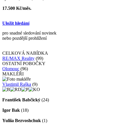
17.500 Kč/měs.
Uložit hledání
pro snadné sledování novinek
nebo pozdější prohlížení
CELKOVÁ NABÍDKA
RE/MAX Reality
(99)
OSTATNÍ POBOČKY
Olomouc
(96)
MAKLÉŘI
Vlastimil Raška
(9)
František Babčický
(24)
Igor Bak
(18)
Yuliia Bezvoshchuk
(1)