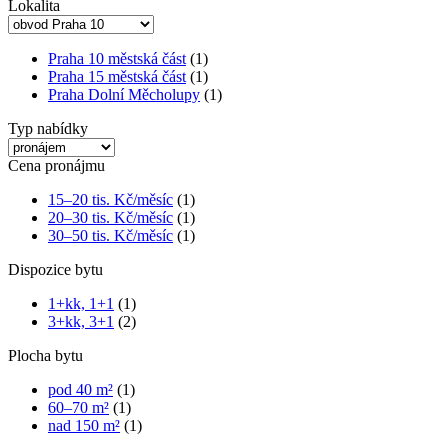
Lokalita
Praha 10 městská část
(1)
Praha 15 městská část
(1)
Praha Dolní Měcholupy
(1)
Typ nabídky
Cena pronájmu
15–20 tis. Kč/měsíc
(1)
20–30 tis. Kč/měsíc
(1)
30–50 tis. Kč/měsíc
(1)
Dispozice bytu
1+kk, 1+1
(1)
3+kk, 3+1
(2)
Plocha bytu
pod 40 m²
(1)
60–70 m²
(1)
nad 150 m²
(1)