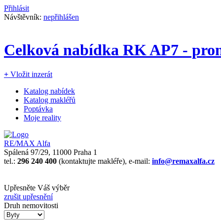
Přihlásit
Návštěvník:
nepřihlášen
Celková nabídka RK AP7 - pro
+
Vložit inzerát
Katalog nabídek
Katalog makléřů
Poptávka
Moje reality
RE/MAX Alfa
Spálená 97/29, 11000 Praha 1
tel.:
296 240 400
(kontaktujte makléře), e-mail:
info@remaxalfa.cz
Upřesněte Váš výběr
zrušit upřesnění
Druh nemovitosti