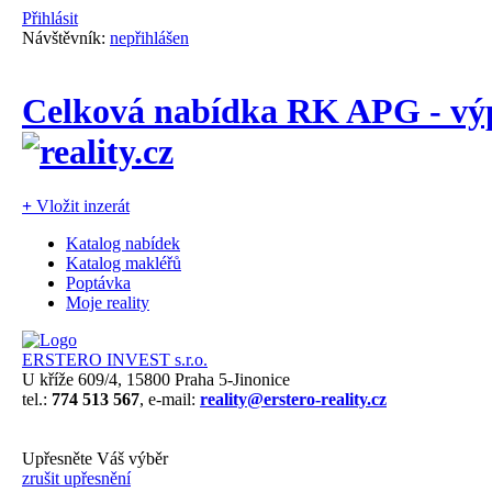
Přihlásit
Návštěvník:
nepřihlášen
Celková nabídka RK APG - výp
+
Vložit inzerát
Katalog nabídek
Katalog makléřů
Poptávka
Moje reality
ERSTERO INVEST s.r.o.
U kříže 609/4, 15800 Praha 5-Jinonice
tel.:
774 513 567
, e-mail:
reality@erstero-reality.cz
Upřesněte Váš výběr
zrušit upřesnění