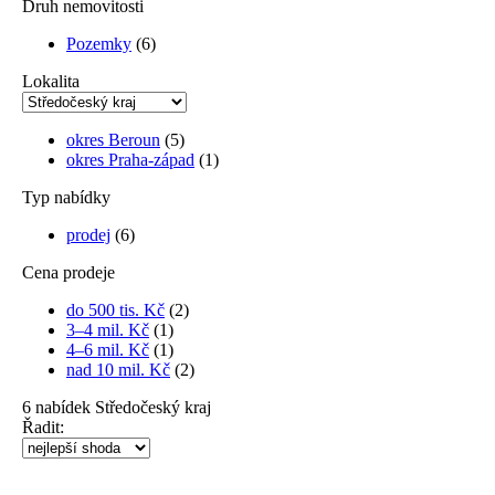
Druh nemovitosti
Pozemky
(6)
Lokalita
okres Beroun
(5)
okres Praha-západ
(1)
Typ nabídky
prodej
(6)
Cena prodeje
do 500 tis. Kč
(2)
3–4 mil. Kč
(1)
4–6 mil. Kč
(1)
nad 10 mil. Kč
(2)
6
nabídek
Středočeský kraj
Řadit: