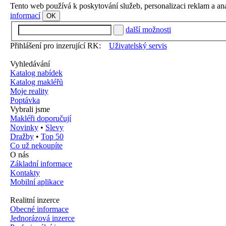
Tento web používá k poskytování služeb, personalizaci reklam a an
informací
OK
další možnosti
Přihlášení pro inzerující RK:
Uživatelský servis
Vyhledávání
Katalog nabídek
Katalog makléřů
Moje reality
Poptávka
Vybrali jsme
Makléři doporučují
Novinky
•
Slevy
Dražby
•
Top 50
Co už nekoupíte
O nás
Základní informace
Kontakty
Mobilní aplikace
Realitní inzerce
Obecné informace
Jednorázová inzerce