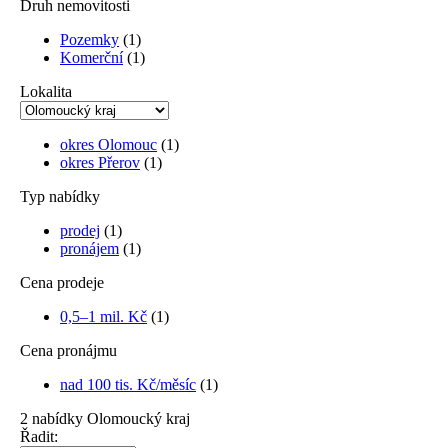
Druh nemovitosti
Pozemky
(1)
Komerční
(1)
Lokalita
okres Olomouc
(1)
okres Přerov
(1)
Typ nabídky
prodej
(1)
pronájem
(1)
Cena prodeje
0,5–1 mil. Kč
(1)
Cena pronájmu
nad 100 tis. Kč/měsíc
(1)
2
nabídky
Olomoucký kraj
Řadit: