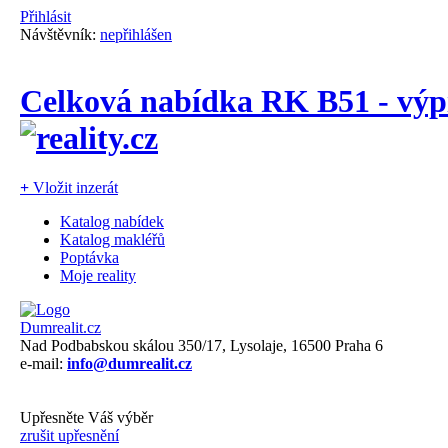
Přihlásit
Návštěvník:
nepřihlášen
Celková nabídka RK B51 - výp
+
Vložit inzerát
Katalog nabídek
Katalog makléřů
Poptávka
Moje reality
Dumrealit.cz
Nad Podbabskou skálou 350/17, Lysolaje, 16500 Praha 6
e-mail:
info@dumrealit.cz
Upřesněte Váš výběr
zrušit upřesnění