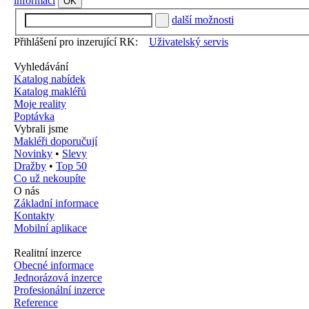
informací
OK
další možnosti
Přihlášení pro inzerující RK:
Uživatelský servis
Vyhledávání
Katalog nabídek
Katalog makléřů
Moje reality
Poptávka
Vybrali jsme
Makléři doporučují
Novinky
•
Slevy
Dražby
•
Top 50
Co už nekoupíte
O nás
Základní informace
Kontakty
Mobilní aplikace
Realitní inzerce
Obecné informace
Jednorázová inzerce
Profesionální inzerce
Reference