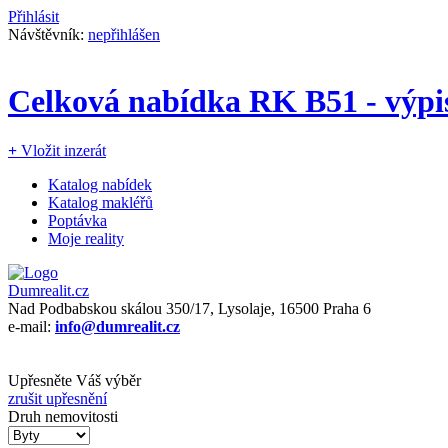
Přihlásit
Návštěvník:
nepřihlášen
Celková nabídka RK B51 - výpi
+
Vložit inzerát
Katalog nabídek
Katalog makléřů
Poptávka
Moje reality
Dumrealit.cz
Nad Podbabskou skálou 350/17, Lysolaje, 16500 Praha 6
e-mail:
info@dumrealit.cz
Upřesněte Váš výběr
zrušit upřesnění
Druh nemovitosti