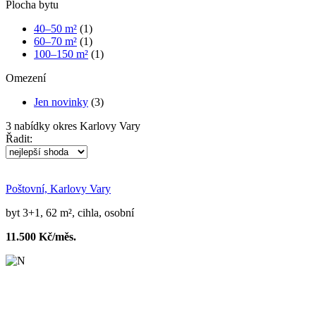
Plocha bytu
40–50 m²
(1)
60–70 m²
(1)
100–150 m²
(1)
Omezení
Jen novinky
(3)
3
nabídky
okres Karlovy Vary
Řadit:
Poštovní, Karlovy Vary
byt 3+1, 62 m², cihla, osobní
11.500 Kč/měs.