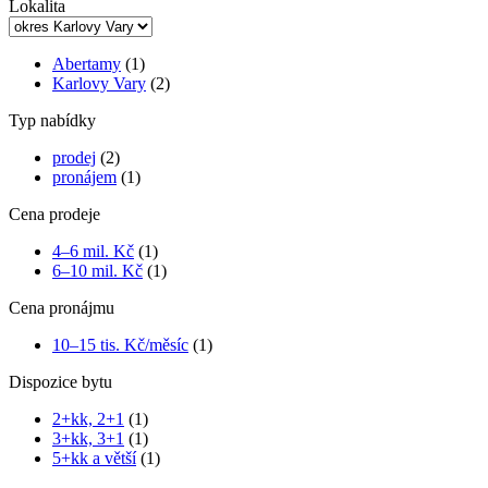
Lokalita
Abertamy
(1)
Karlovy Vary
(2)
Typ nabídky
prodej
(2)
pronájem
(1)
Cena prodeje
4–6 mil. Kč
(1)
6–10 mil. Kč
(1)
Cena pronájmu
10–15 tis. Kč/měsíc
(1)
Dispozice bytu
2+kk, 2+1
(1)
3+kk, 3+1
(1)
5+kk a větší
(1)