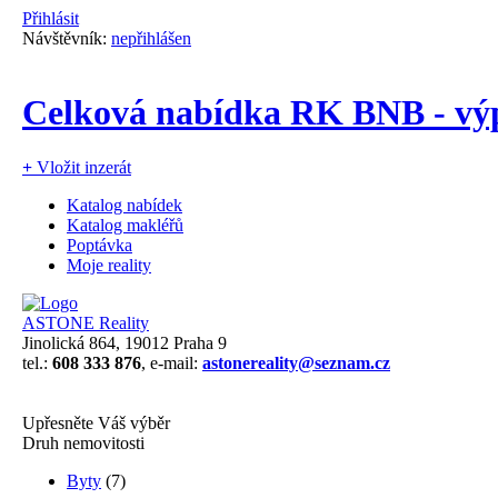
Přihlásit
Návštěvník:
nepřihlášen
Celková nabídka RK BNB - výp
+
Vložit inzerát
Katalog nabídek
Katalog makléřů
Poptávka
Moje reality
ASTONE Reality
Jinolická 864, 19012 Praha 9
tel.:
608 333 876
, e-mail:
astonereality@seznam.cz
Upřesněte Váš výběr
Druh nemovitosti
Byty
(7)