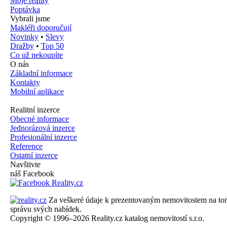
Moje reality
Poptávka
Vybrali jsme
Makléři doporučují
Novinky
•
Slevy
Dražby
•
Top 50
Co už nekoupíte
O nás
Základní informace
Kontakty
Mobilní aplikace
Realitní inzerce
Obecné informace
Jednorázová inzerce
Profesionální inzerce
Reference
Ostatní inzerce
Navštivte
náš Facebook
Za veškeré údaje k prezentovaným nemovitostem na tomto 
správu svých nabídek.
Copyright © 1996–2026 Reality.cz katalog nemovitostí s.r.o.