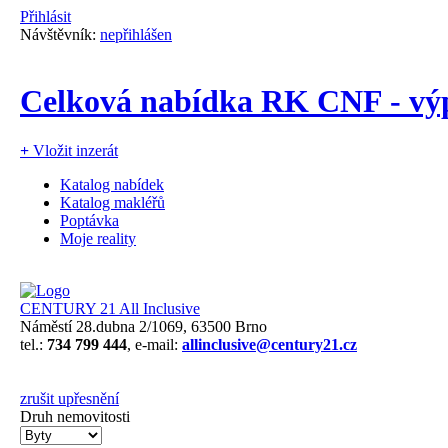
Přihlásit
Návštěvník:
nepřihlášen
Celková nabídka RK CNF - výp
+
Vložit inzerát
Katalog nabídek
Katalog makléřů
Poptávka
Moje reality
CENTURY 21 All Inclusive
Náměstí 28.dubna 2/1069, 63500 Brno
tel.:
734 799 444
, e-mail:
allinclusive@century21.cz
zrušit upřesnění
Druh nemovitosti