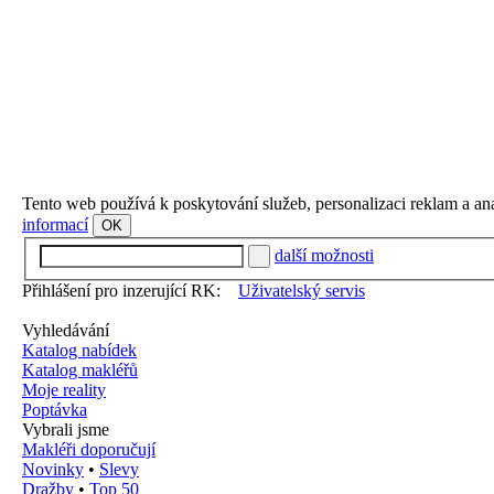
Tento web používá k poskytování služeb, personalizaci reklam a an
informací
OK
další možnosti
Přihlášení pro inzerující RK:
Uživatelský servis
Vyhledávání
Katalog nabídek
Katalog makléřů
Moje reality
Poptávka
Vybrali jsme
Makléři doporučují
Novinky
•
Slevy
Dražby
•
Top 50